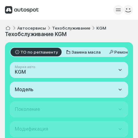
Автосервисы
Техобслуживание
KGM
Техобслуживание KGM
ТО по регламенту
Замена масла
Ремонт
Марка авто
KGM
Модель
Поколение
Модификация