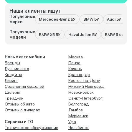
Наши клиенты ищут
Популярные
Mercedes-Benz БУ
BMW БУ
Audi БУ
K
марки
Популярные
BMW X5 БУ
Haval Jolion БУ
BMW 5 серия
модели
Новые автомобили
Москва
Бренды
Пенза
Лучшие авто
Казань
Кредиты
Краснодар
Лизинг
Ростов-на-Дону
Сравнения моделей
Нижний Новгород
Дилеры
Новосибирск
Трейд-ин
Санкт-Петербург
Отзывы об авто
Волгоград
Отзывы о дилерах
Тамбов
Мурманск
Сервисы и ТО
Уфа
Техническое обслуживание
Челябинск