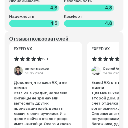
Экономичность
Безопасность
4.8
4.8
Надежность
Комфорт
4.5
4.8
Отзывы пользователей
EXEED VX
EXEED VX
5.0
5.0
антон марков
Сергей Астах
23.05.2024
24.04.2024
Доволен, что взял VX, а не
Exeed VX: оптима
немца
жизни
Взял VX в кредит, не жалею.
Для меня Exeed VX
Китайцы не зря начали
второй дом. Внутр
вытеснять других
счет отделки и п
производителей, делать
эргономики хочетс
машины они научились. И в
Сиденья анатомич
целом сейчас стало проще
регулировками, б
иметь китайца. Осаго и каско
багажника, удобна