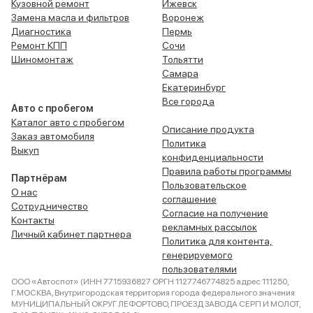
Кузовной ремонт
Ижевск
Замена масла и фильтров
Воронеж
Диагностика
Пермь
Ремонт КПП
Сочи
Шиномонтаж
Тольятти
Самара
Екатеринбург
Все города
Авто с пробегом
Каталог авто с пробегом
Описание продукта
Заказ автомобиля
Политика
Выкуп
конфиденциальности
Правила работы программы
Партнёрам
Пользовательское
О нас
соглашение
Сотрудничество
Согласие на получение
Контакты
рекламных рассылок
Личный кабинет партнера
Политика для контента,
генерируемого
пользователями
ООО «Автоспот» (ИНН 7715936827 ОРГН 1127746774825 адрес 111250,
Г.МОСКВА, Внутригородская территория города федерального значения
МУНИЦИПАЛЬНЫЙ ОКРУГ ЛЕФОРТОВО, ПРОЕЗД ЗАВОДА СЕРП И МОЛОТ,