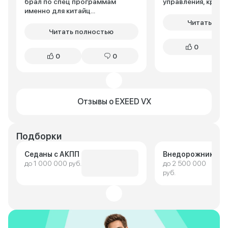
брал по спец программам
управления, крутая.
именно для китайц...
Читать пол
Читать полностью
0
0
0
Отзывы о EXEED VX
Подборки
Седаны с АКПП
Внедорожники
до 1 000 000 руб.
до 2 500 000
руб.