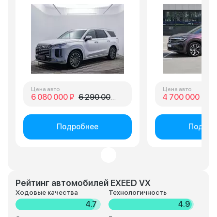
Цена авто
Цена авто
6 080 000 ₽
6 290 000 ₽
4 700 000 ₽
5 
Подробнее
Подроб
Рейтинг автомобилей EXEED VX
Ходовые качества
Технологичность
4.7
4.9