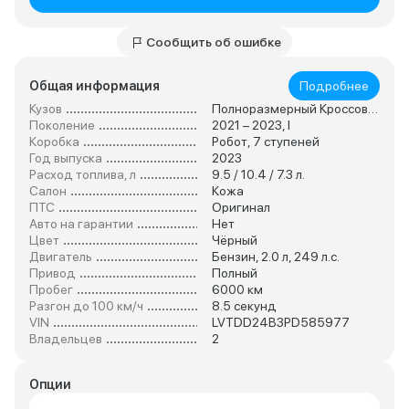
Сообщить об ошибке
Общая информация
Подробнее
Кузов
Полноразмерный Кроссовер
Поколение
2021 – 2023, I
Коробка
Робот, 7 ступеней
Год выпуска
2023
Расход топлива, л
9.5 / 10.4 / 7.3 л.
Салон
Кожа
ПТС
Оригинал
Авто на гарантии
Нет
Цвет
Чёрный
Двигатель
Бензин, 2.0 л, 249 л.с.
Привод
Полный
Пробег
6000 км
Разгон до 100 км/ч
8.5 секунд
VIN
LVTDD24B3PD585977
Владельцев
2
Опции