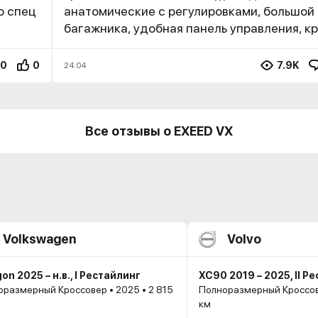
о спец
анатомические с регулировками, большой
багажника, удобная панель управления, кру
0
0
7.9K
24.04
Все отзывы о EXEED VX
Volkswagen
Volvo
on 2025 – н.в., I Рестайлинг
XC90 2019 – 2025, II Р
размерный Кроссовер • 2025 • 2 815
Полноразмерный Кроссове
км