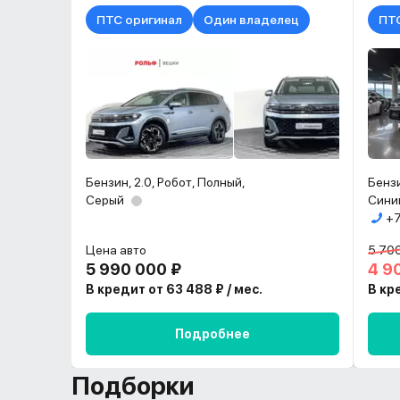
ПТС оригинал
Один владелец
ПТС
Бензин, 2.0, Робот, Полный,
Бензи
Серый
Сини
+7
Цена авто
5 70
5 990 000 ₽
4 9
В кредит от 63 488 ₽ / мес.
В кр
Подробнее
Подборки