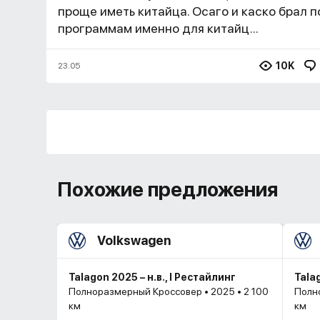
проще иметь китайца. Осаго и каско брал п
программам именно для китайц...
10K
23.05
Похожие предложения
Volkswagen
Talagon 2025 – н.в., I Рестайлинг
Talag
Полноразмерный Кроссовер • 2025 • 2 100
Полно
км
км