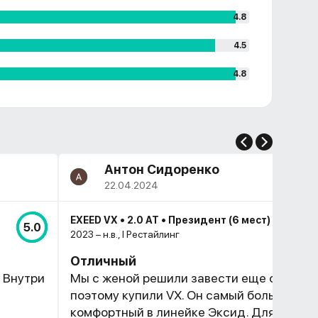
4.8
4.5
4.8
Антон Сидоренко
22.04.2024
EXEED VX • 2.0 AT • Президент (6 мест)
5.0
2023 – н.в., I Рестайлинг
Отличный
. Внутри
Мы с женой решили завести еще одного 
поэтому купили VX. Он самый большой и
комфортный в линейке Эксид. Для двух (а