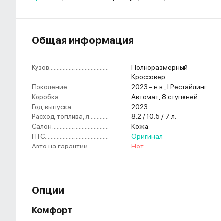
Общая информация
Кузов
....................................................
Полноразмерный
Кроссовер
Поколение
....................................................
2023 – н.в., I Рестайлинг
Коробка
....................................................
Автомат, 8 ступеней
Год выпуска
....................................................
2023
Расход топлива, л
....................................................
8.2 / 10.5 / 7 л.
Салон
....................................................
Кожа
ПТС
....................................................
Оригинал
Авто на гарантии
....................................................
Нет
Опции
Комфорт