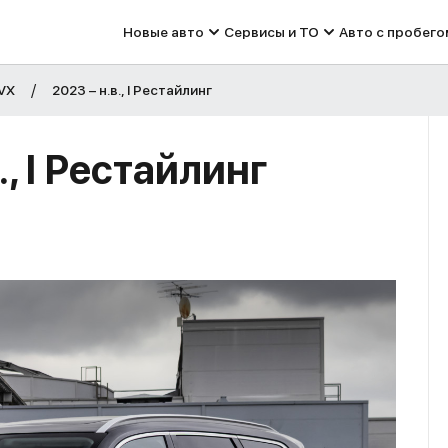
Новые авто
Сервисы и ТО
Авто с пробего
VX
2023 – н.в., I Рестайлинг
, I Рестайлинг