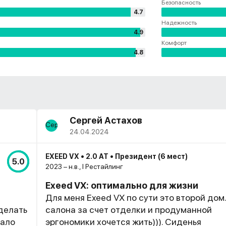
Безопасность
4.7
Надежность
4.9
Комфорт
4.8
Сергей Астахов
24.04.2024
EXEED VX • 2.0 AT • Президент (6 мест)
5.0
2023 – н.в., I Рестайлинг
Exeed VX: оптимально для жизни
Для меня Exeed VX по сути это второй дом
делать
салона за счет отделки и продуманной
тало
эргономики хочется жить))). Сиденья