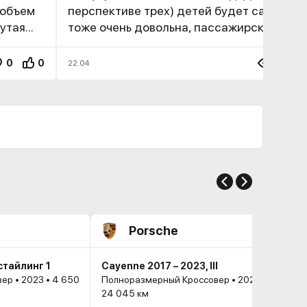
 объем
перспективе трех) детей будет самое то
тая...
тоже очень довольна, пассажирское кресл
0
0
7.9K
22.04
Porsche
естайлинг 1
Cayenne 2017 – 2023, III
р • 2023 • 4 650
Полноразмерный Кроссовер • 2023 •
24 045 км