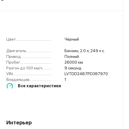
Цвет
....................................................
Чёрный
Двигатель
....................................................
Бензин, 2.0 л, 249 л.с.
Привод
....................................................
Полный
Пробег
....................................................
26000 км
Разгон до 100 км/ч
....................................................
9 секунд
VIN
....................................................
LVTDD24B7PD387970
Владельцев
....................................................
1
Все характеристики
Интерьер