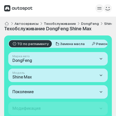
Автосервисы
Техобслуживание
DongFeng
Shine 
Техобслуживание DongFeng Shine Max
ТО по регламенту
Замена масла
Ремонт
Марка авто
DongFeng
Модель
Shine Max
Поколение
Модификация