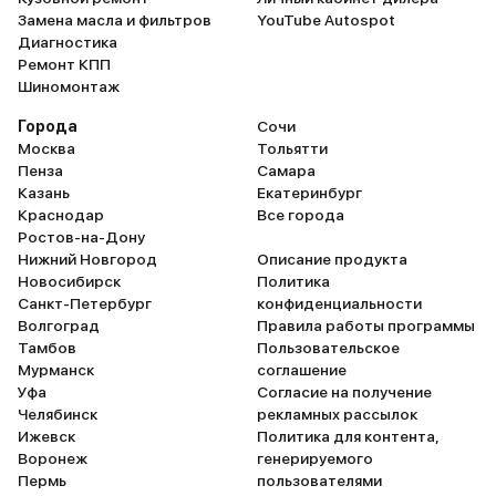
проведите ногой под задним
мультимедиа выводятс
Замена масла и фильтров
YouTube Autospot
бампером при открытой машине
парктроники. Приборы
Диагностика
(получается не сразу). Штатная
отображают всё, что тр
Ремонт КПП
магнитола (она же
Всё расположено по
Шиномонтаж
переключается в режим карт и
классическому варианту
навигации) расположена четко
удобно и привычно. Кно
Города
Сочи
перпендикулярно. Мне с высоким
красивые. Бак без пробки,
Москва
Тольятти
ростом это удобно, я на нее как
откручивать не требуетс
Пенза
Самара
бы сверху вниз смотрю. А жене с
Коробка-автомат работ
Казань
Екатеринбург
ее «метр-пятьдесят» ездить в
отлично. Нравится звук
Краснодар
Все города
солнечную погоду не очень
двигателя. Он рычит, ко
Ростов-на-Дону
комфортно – она видит блики.
запускаешь, а когда еде
Нижний Новгород
Описание продукта
Решили проблемку путем
не слышно. Теперь о минусах. Под
Новосибирск
Политика
установки дополнительного
полом в багажнике нет 
Санкт-Петербург
конфиденциальности
навигатора на панели приборов
Пластик на порогах мар
Волгоград
Правила работы программы
там, где ей это удобно. Хочу
любая грязь въедается 
Тамбов
Пользовательское
спеть хвалебную оду сидениям.
оттирается с большим т
Мурманск
соглашение
Точнее боковой поддержке и
Просто так мокрой тряп
Уфа
Согласие на получение
разгрузке спины. Тот, кто ездил с
вытрешь. Багажник обит
Челябинск
рекламных рассылок
Урала в Крым с минимальным
непонятным. Ткань марк
Ижевск
Политика для контента,
числом остановок, поймет,
ней остаются следы от в
Воронеж
генерируемого
насколько устает водитель
мультимедиа нельзя см
Пермь
пользователями
именно из-за сидячего
фильмы. Это вообще ер