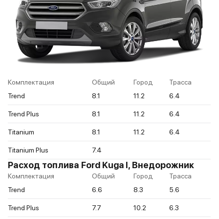
Комплектация
Общий
Город
Трасса
Trend
8.1
11.2
6.4
Trend Plus
8.1
11.2
6.4
Titanium
8.1
11.2
6.4
Titanium Plus
7.4
Расход топлива Ford Kuga I, Внедорожник
Комплектация
Общий
Город
Трасса
Trend
6.6
8.3
5.6
Trend Plus
7.7
10.2
6.3