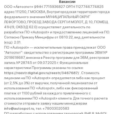
Вакансии
положения. Так вот, максимум
какая-то. Карты от Гугл –
ООО «Автоспот» (ИНН 7715936827 ОРГН 1127746774825
комфорта позволило мне делать
полный провал. Андрои
адрес 111250, Г.МОСКВА, Внутригородская территория города
броски на 1200 км в день без
автомобиля вообще
федерального значения МУНИЦИПАЛЬНЫЙ ОКРУГ
физической усталости, спина не
недоделанный. У руля нет
ЛЕФОРТОВО, ПРОЕЗД ЗАВОДА СЕРП И МОЛОТ, Д. 10, ПОМЕЩ.
болела. Машина идет очень
регулировки по чувстви
41Н/9, ОКВЭД 62.0) осуществляет деятельность по
ровно, по трассе не
Заднее стекло сильно
разработке ПО «Autospot» и предоставлению лицензий на ПО.
раскачивается, уверенно держит
заляпывает и закидывает. Но 
Согласно Приказу Минцифры от 08.10.22, вид деятельности
дорогу и даже на большой
мелочи, главное – как е
(код): 2.01.
скорости хорошо проходит
Куга великолепно. Даже
ПО «Autospot» — исключительные права принадлежат ООО
повороты. В ходовке форда куга
с чем сравнить. Форд – 
"Автоспот": свидетельство о регистрации программы ЭВМ №
нет ничего, что мне бы хотелось
всегда Форд, держит м
2018618687, внесена в Реестр программ для ЭВМ, реестровая
доделать или изменить. Машину
высокую марку.
запись № 28745 от 09.07.2025 г. Функциональные
смело порекомендую для
характеристики Программы указаны по ссылке:
водителей, который понимают,
https://reestr.digital.gov.ru/reestr/3467687/
. Стоимость
что лить не то масло, которое
лицензии на ПО «Autospot» определяется либо как процент
рекомендовано
(от 2,5% до 3%) от выручки, полученной лицензиатом от
производителем, пытаясь
использования ПО «Autospot», либо как фиксированный
сэкономить, или ставить
платеж от 1100 рублей за каждого привлеченного с
«аналоговые запчасти»
использованием ПО «Autospot» клиента. Для точного расчета
китайского производства нельзя.
стоимости отправьте заявку нашим менеджерам
Нет, даже не так: а
info@autospot.ru
, тел. +78003020583
категорически нельзя. При
ПО разработано с использованием технологий: PHP 8, MySQL