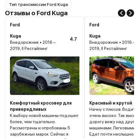
Тип трансмиссии Ford Kuga
Отзывы о Ford Kuga
Ford
Ford
Kuga
Kuga
4.7
Внедорожник • 2016 –
Внедорожник • 2016 –
2019, II Рестайлинг
2019, II Рестайлинг
Комфортный кросовер для
Красивый и крутой
привередливых
Начну с плюсов. Водител
К выбору новой машины подошел
очень высоко. Так высоко
более, чем тщательно.
дорогу вижу над други
Рассмотрены и опробованы 5
машинами. Легковыми, 
зарубежных марок. Сейчас я
Едет почти неслышно, т