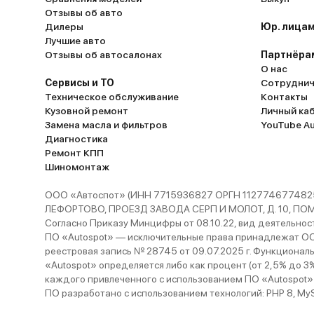
на 1200 км в день без физической уст
Отзывы об авто
не болела. Машина идет очень ровно, 
Дилеры
Юр. лицам
раскачивается, уверенно держит дор
Лучшие авто
большой скорости хорошо проходит 
Отзывы об автосалонах
Партнёра
ходовке форда куга нет ничего, что 
О нас
хотелось доделать или изменить. Ма
Сервисы и ТО
Сотруднич
порекомендую для водителей, котор
Техническое обслуживание
Контакты
что лить не то масло, которое реко
Кузовной ремонт
Личный ка
производителем, пытаясь сэкономить
Замена масла и фильтров
YouTube A
«аналоговые запчасти» китайского 
Диагностика
нельзя. Нет, даже не так: а категорич
Ремонт КПП
При надлежащем уходе и своевреме
Шиномонтаж
обслуживании машина прослужит вер
много лет.
ООО «Автоспот» (ИНН 7715936827 ОРГН 1127746774825
ЛЕФОРТОВО, ПРОЕЗД ЗАВОДА СЕРП И МОЛОТ, Д. 10, ПОМЕЩ
Согласно Приказу Минцифры от 08.10.22, вид деятельности
ПО «Autospot» — исключительные права принадлежат ООО
реестровая запись № 28745 от 09.07.2025 г. Функционал
«Autospot» определяется либо как процент (от 2,5% до 3
каждого привлеченного с использованием ПО «Autospot»
ПО разработано с использованием технологий: PHP 8, MySQL