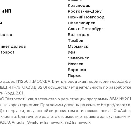
алости, спина
автомобиля вообще недоделанный. У руля нет
Краснодар
по трассе не
регулировки по чувствительности. Задне
 и ИП
Ростов-на-Дону
огу и даже на
сильно заляпывает и закидывает. Но это мелочи,
Нижний Новгород
повороты. В
главное – как едет. Едет Куга великолепн
м
Новосибирск
мне бы
знаю, с чем сравнить. Форд – это всегда 
Санкт-Петербург
шину смело
держит марку и высокую марку.
ество
Волгоград
ый понимают,
Тамбов
мендовано
бинет дилера
Мурманск
, или ставить
utospot
Уфа
производства
Челябинск
ески нельзя.
Ижевск
нном
Воронеж
ой и правдой
Пермь
 адрес 111250, Г.МОСКВА, Внутригородская территория города
. 41Н/9, ОКВЭД 62.0) осуществляет деятельность по разработке 
 (код): 2.01.
 "Автоспот": свидетельство о регистрации программы ЭВМ № 201
ьные характеристики Программы указаны по ссылке:
https://reestr.
%) от выручки, полученной лицензиатом от использования ПО «Autos
 клиента. Для точного расчета стоимости отправьте заявку нашим
 8, Angular, Symfony framework, Yii2 framework.