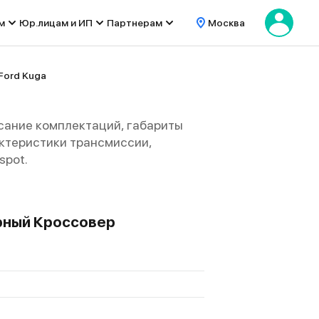
м
Юр.лицам и ИП
Партнерам
Москва
Ford Kuga
сание комплектаций, габариты
рактеристики трансмиссии,
spot.
ерный Кроссовер