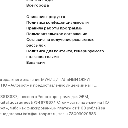
Все города
е стекло
Описание продукта
о. Даже не
Политика конфиденциальности
Форд,
Правила работы программы
Пользовательское соглашение
Согласие на получение рекламных
рассылок
Политика для контента, генерируемого
пользователями
Вакансии
 федерального значения МУНИЦИПАЛЬНЫЙ ОКРУГ
ПО «Autospot» и предоставлению лицензий на ПО.
8618687, внесена в Реестр программ для ЭВМ,
digital.gov.ru/reestr/3467687/
. Стоимость лицензии на ПО
pot», либо как фиксированный платеж от 1100 рублей за
 менеджерам
info@autospot.ru
, тел. +78003020583