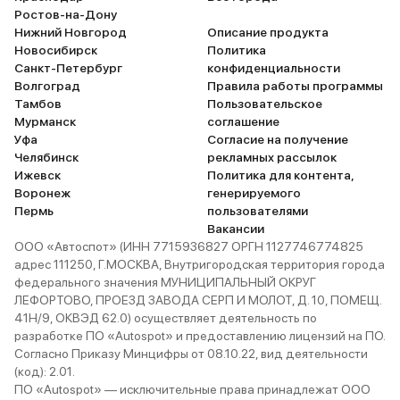
Ростов-на-Дону
Нижний Новгород
Описание продукта
Новосибирск
Политика
Санкт-Петербург
конфиденциальности
Волгоград
Правила работы программы
Тамбов
Пользовательское
Мурманск
соглашение
Уфа
Согласие на получение
Челябинск
рекламных рассылок
Ижевск
Политика для контента,
Воронеж
генерируемого
Пермь
пользователями
Вакансии
ООО «Автоспот» (ИНН 7715936827 ОРГН 1127746774825
адрес 111250, Г.МОСКВА, Внутригородская территория города
федерального значения МУНИЦИПАЛЬНЫЙ ОКРУГ
ЛЕФОРТОВО, ПРОЕЗД ЗАВОДА СЕРП И МОЛОТ, Д. 10, ПОМЕЩ.
41Н/9, ОКВЭД 62.0) осуществляет деятельность по
разработке ПО «Autospot» и предоставлению лицензий на ПО.
Согласно Приказу Минцифры от 08.10.22, вид деятельности
(код): 2.01.
ПО «Autospot» — исключительные права принадлежат ООО