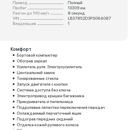
Привод
Полный
Пробег
13309 км
Разгон до 100 км/ч
8 секунд
VIN
LB37852D3PS064087
Владельцев
1
Комфорт
Бортовой компьютер
Обогрев зеркал
Усилитель руля: Электроусилитель
Центральный замок
Тонированные стекла
Запуск двигателя с кнопки
Система доступа без ключа
Электропривод крышки багажника
Прикуриватель и пепельница
Подрулевые лепестки переключения передач
Охлаждаемый перчаточный ящик
Подогрев передних сидений
Отделка кожей рулевого колеса