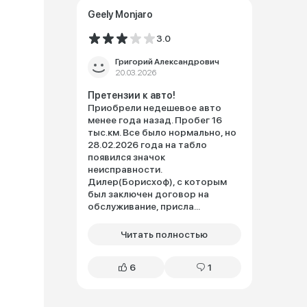
Geely Monjaro
3.0
Григорий Александрович
20.03.2026
Претензии к авто!
Приобрели недешевое авто
менее года назад. Пробег 16
тыс.км. Все было нормально, но
28.02.2026 года на табло
появился значок
неисправности.
Дилер(Борисхоф), с которым
был заключен договор на
обслуживание, присла...
Читать полностью
6
1