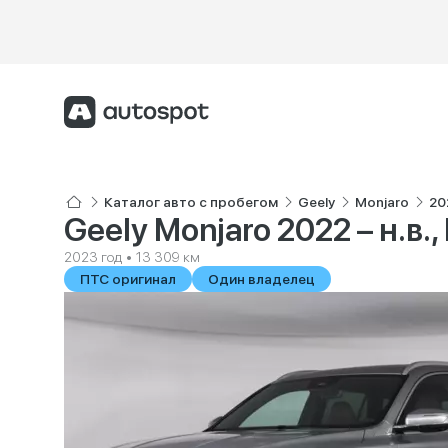
Каталог авто с пробегом
Geely
Monjaro
202
Geely Monjaro 2022 – н.в., 
2023 год • 13 309 км
ПТС оригинал
Один владелец