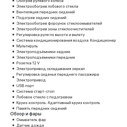
Обогрев рулевого колеса
Электрообогрев лобового стекла
Вентиляция передних сидений
Подогрев задних сидений
Электрообогрев форсунок стеклоомывателей
Электрообогрев зоны стеклоочистителей
Регулировка руля по высоте и вылету
Система кондиционирования воздуха: Кондиционер
Мультируль
Электроподъёмники задние
Электроподъёмники передние
Розетка 12 V
Электропривод складывания зеркал
Регулировка сиденья переднего пассажира:
Электропривод
USB порт
Система старт-стоп
Лобовое стекло с подогревом
Круиз-контроль: Адаптивный круиз контроль
Память передних сидений
Обзор и фары
Омыватель фар
Датчик дождя