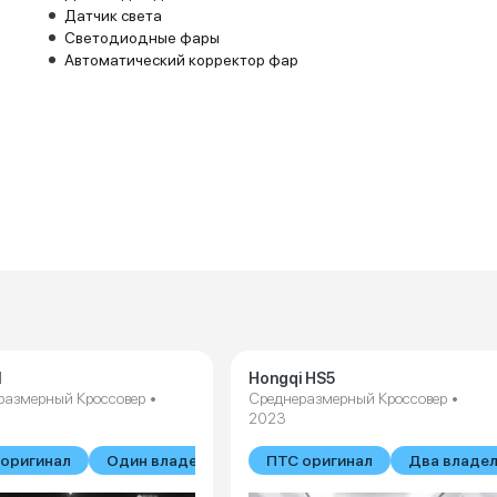
Датчик света
Светодиодные фары
Автоматический корректор фар
1
Hongqi HS5
размерный Кроссовер •
Среднеразмерный Кроссовер •
2023
оригинал
Один владелец
ПТС оригинал
Два владе