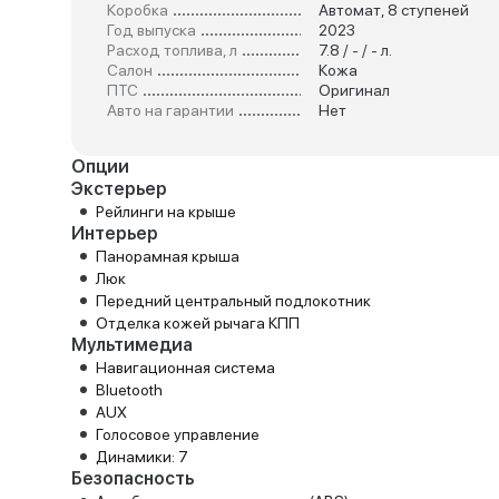
Коробка
Автомат, 8 ступеней
Год выпуска
2023
Расход топлива, л
7.8 / - / - л.
Салон
Кожа
ПТС
Оригинал
Авто на гарантии
Нет
Опции
Экстерьер
Рейлинги на крыше
Интерьер
Панорамная крыша
Люк
Передний центральный подлокотник
Отделка кожей рычага КПП
Мультимедиа
Навигационная система
Bluetooth
AUX
Голосовое управление
Динамики: 7
Безопасность