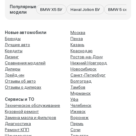
Популярные
BMW X5 БУ
Haval Jolion БУ
BMW 5 серия
модели
Новые автомобили
Москва
Бренды
Пенза
Лучшие авто
Казань
Кредиты
Краснодар
Лизинг
Ростов-на-Дону
Сравнения моделей
Нижний Новгород
Дилеры
Новосибирск
Трейд-ин
Санкт-Петербург
Отзывы об авто
Волгоград
Отзывы о дилерах
Тамбов
Мурманск
Сервисы и ТО
Уфа
Техническое обслуживание
Челябинск
Кузовной ремонт
Ижевск
Замена масла и фильтров
Воронеж
Диагностика
Пермь
Ремонт КПП
Сочи
Шиномонтаж
Тольятти