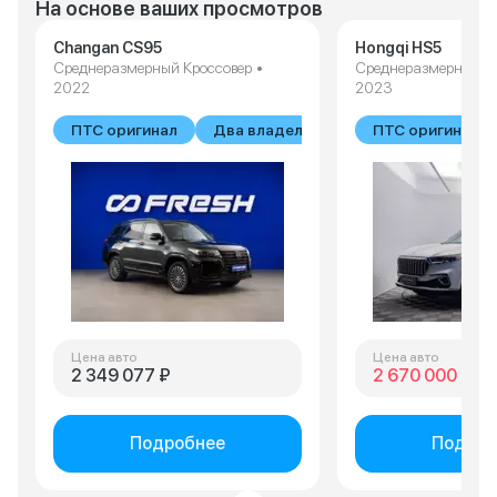
На основе ваших просмотров
Changan CS95
Hongqi HS5
Среднеразмерный Кроссовер •
Среднеразмерный Кр
2022
2023
ПТС оригинал
Два владельца
ПТС оригинал
Цена авто
Цена авто
2 349 077 ₽
2 670 000 ₽
2 
Подробнее
Подроб