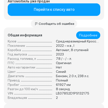
Автомобиль уже продан
Перейти к списку авто
Сообщить об ошибке
Общая информация
Подробнее
Кузов
Среднеразмерный Кроссовер
Поколение
2022 – н.в., I
Коробка
Автомат, 8 ступеней
Год выпуска
2023
Расход топлива, л
7.8 / - / - л.
ПТС
Оригинал
Авто на гарантии
Нет
Цвет
Синий
Двигатель
Бензин, 2.0 л, 238 л.с.
Привод
Полный
Пробег
61927 км
Разгон до 100 км/ч
8 секунд
VIN
LB37852D1PS132175
Владельцев
2