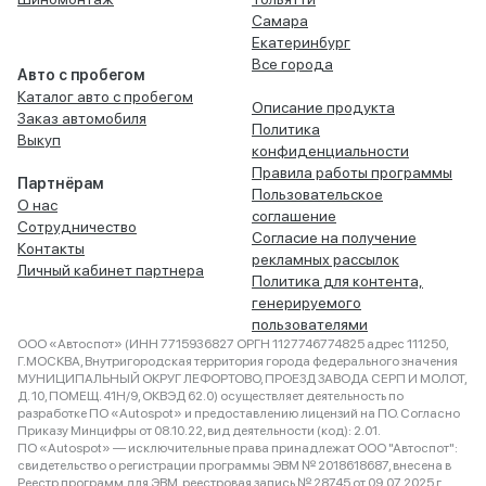
Самара
Екатеринбург
Все города
Авто с пробегом
Каталог авто с пробегом
Описание продукта
Заказ автомобиля
Политика
Выкуп
конфиденциальности
Правила работы программы
Партнёрам
Пользовательское
О нас
соглашение
Сотрудничество
Согласие на получение
Контакты
рекламных рассылок
Личный кабинет партнера
Политика для контента,
генерируемого
пользователями
ООО «Автоспот» (ИНН 7715936827 ОРГН 1127746774825 адрес 111250,
Г.МОСКВА, Внутригородская территория города федерального значения
МУНИЦИПАЛЬНЫЙ ОКРУГ ЛЕФОРТОВО, ПРОЕЗД ЗАВОДА СЕРП И МОЛОТ,
Д. 10, ПОМЕЩ. 41Н/9, ОКВЭД 62.0) осуществляет деятельность по
разработке ПО «Autospot» и предоставлению лицензий на ПО. Согласно
Приказу Минцифры от 08.10.22, вид деятельности (код): 2.01.
ПО «Autospot» — исключительные права принадлежат ООО "Автоспот":
свидетельство о регистрации программы ЭВМ № 2018618687, внесена в
Реестр программ для ЭВМ, реестровая запись № 28745 от 09.07.2025 г.