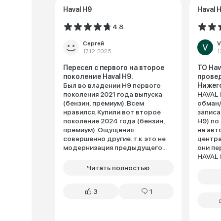
Haval H9
Haval 
4.8
Сергей
V
17.12.2025
1
Пересел с первого на второе
ТО Hav
поколение Haval H9.
провед
Был во владении Н9 первого
Нижего
поколения 2021 года выпуска
HAVAL 
(бензин, премиум). Всем
обман/
нравился. Купили вот второе
записа
поколение 2024 года (бензин,
H9) по
премиум). Ощущения
на авт
совершенно другие. т.к. это не
центра
модернизация предыдущего...
они пе
HAVAL 
Читать полностью
3
1