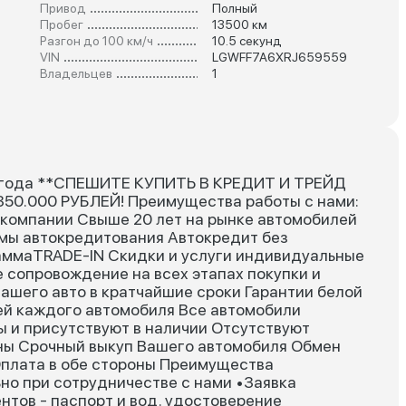
Привод
Полный
Пробег
13500 км
Разгон до 100 км/ч
10.5 секунд
VIN
LGWFF7A6XRJ659559
Владельцев
1
года **СПЕШИТЕ КУПИТЬ В КРЕДИТ И ТРЕЙД
50.000 РУБЛЕЙ! Преимущества работы с нами:
 компании Свыше 20 лет на рынке автомобилей
мы автокредитования Автокредит без
аммаTRADE-IN Скидки и услуги индивидуальные
 сопровождение на всех этапах покупки и
ашего авто в кратчайшие сроки Гарантии белой
й каждого автомобиля Все автомобили
ы и присутствуют в наличии Отсутствуют
ны Срочный выкуп Вашего автомобиля Обмен
Оплата в обе стороны Преимущества
но при сотрудничестве с нами •Заявка
тов - паспорт и вод. удостоверение