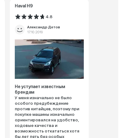
Haval H9
4.8
Александр Детов
17.10.2019
Не уступает известным
брендам
У меня изначально не было
особого предубеждение
против китайцев, поэтому при
покупке машины изначально
ориентировался на удобство,
ходовые качества и
возможность откататься хотя
бы лет пять без особых