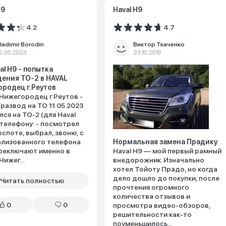
H9
Haval H9
4.2
4.7
ladimir Borodin
Виктор Ткаченко
2.05.2023
23.10.2019
al H9 - попытка
ения ТО-2 в HAVAL
родец г.Реутов
Нижегородец г.Реутов -
развод на ТО 11.05.2023
лся на ТО-2 (для Haval
 телефону: - посмотрел
оспоте, выбрал, звоню, с
лизованного телефона
Нормальная замена Прадику
реключают именно в
Haval H9 — мой первый рамный
Нижег...
внедорожник. Изначально
хотел Тойоту Прадо, но когда
дело дошло до покупки, после
Читать полностью
прочтения огромного
количества отзывов и
0
0
просмотра видео-обзоров,
решительности как-то
поуменьшилось...