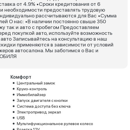
тавка от 4.9% •Сроки кредитования от 6
х и необходимости предоставлять трудовую
индивидуально рассчитываются для Вас •Сумма
блей О нас: •В наличии постоянно свыше 350
жу так и авто с пробегом Предоставляем
еред покупкой авто, используйте возможность
авто Записывайтесь на консультацию в наш
скидки применяются в зависимости от условий
жеров автосалона. Мы заботимся о Вас и
МОБИЛЯ
Комфорт
Центральный замок
Круиз-контроль
Иммобилайзер
Запуск двигателя с кнопки
Система доступа без ключа
Электропривод зеркал
USB
Мультифункциональное рулевое колесо
Розетка 12V