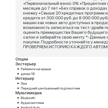
•Первоначальный взнос 0% •Процентная с
месяцев до 7 лет •Без справок о дохода
книжку •Свыше 20 кредитных программ 
кредита от 300 000 руб. до 8 000 000 ру
машин как новых авто доступных в прода
возможность записаться на тест-драйв п
оценить преимущества Вашего будущего 
салон и забирайте свою мечту *-Данные 
покупки. Подробности уточняйте у менед
ПРОВЕРЯЕМ ИСТОРИЮ КАЖДОГО АВТО
Опции
Экстерьер
Рейлинги на крыше
диски 18
Интерьер
Люк
Передний центральный подлокотник
Мультимедиа
Bluetooth
Аудиосистема
Android Auto