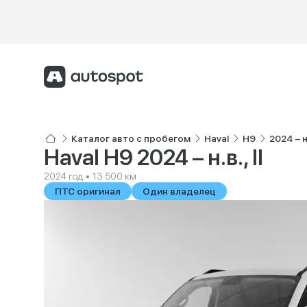
Каталог авто с пробегом
Haval
H9
2024 – н.в
Haval H9 2024 – н.в., II
2024 год • 13 500 км
ПТС оригинал
Один владелец