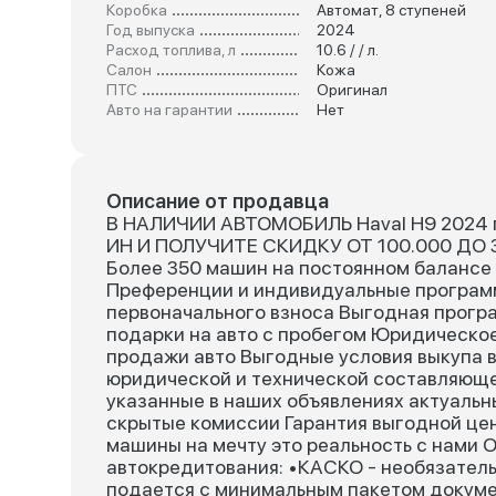
Коробка
Автомат, 8 ступеней
Год выпуска
2024
Расход топлива, л
10.6 / / л.
Салон
Кожа
ПТС
Оригинал
Авто на гарантии
Нет
Описание от продавца
В НАЛИЧИИ АВТОМОБИЛЬ Haval H9 2024 
ИН И ПОЛУЧИТЕ СКИДКУ ОТ 100.000 ДО 3
Более 350 машин на постоянном балансе
Преференции и индивидуальные програм
первоначального взноса Выгодная прогр
подарки на авто с пробегом Юридическое
продажи авто Выгодные условия выкупа в
юридической и технической составляюще
указанные в наших объявлениях актуальн
скрытые комиссии Гарантия выгодной це
машины на мечту это реальность с нами 
автокредитования: •КАСКО - необязатель
подается с минимальным пакетом докумен