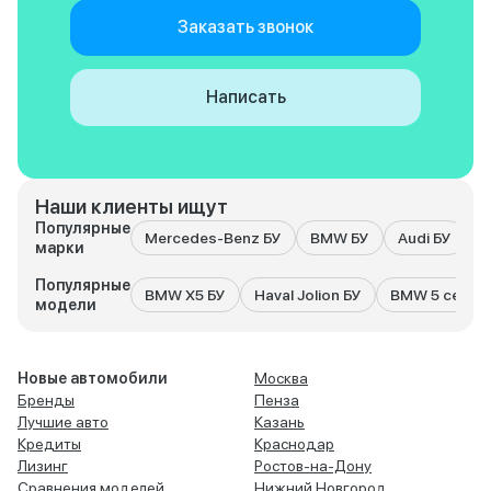
Заказать звонок
Написать
Наши клиенты ищут
Популярные
Mercedes-Benz БУ
BMW БУ
Audi БУ
K
марки
Популярные
BMW X5 БУ
Haval Jolion БУ
BMW 5 серия
модели
Новые автомобили
Москва
Бренды
Пенза
Лучшие авто
Казань
Кредиты
Краснодар
Лизинг
Ростов-на-Дону
Сравнения моделей
Нижний Новгород