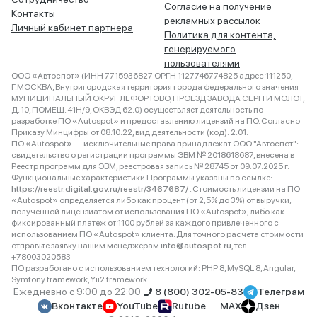
Согласие на получение
Контакты
рекламных рассылок
Личный кабинет партнера
Политика для контента,
генерируемого
пользователями
ООО «Автоспот» (ИНН 7715936827 ОРГН 1127746774825 адрес 111250,
Г.МОСКВА, Внутригородская территория города федерального значения
МУНИЦИПАЛЬНЫЙ ОКРУГ ЛЕФОРТОВО, ПРОЕЗД ЗАВОДА СЕРП И МОЛОТ,
Д. 10, ПОМЕЩ. 41Н/9, ОКВЭД 62.0) осуществляет деятельность по
разработке ПО «Autospot» и предоставлению лицензий на ПО. Согласно
Приказу Минцифры от 08.10.22, вид деятельности (код): 2.01.
ПО «Autospot» — исключительные права принадлежат ООО "Автоспот":
свидетельство о регистрации программы ЭВМ № 2018618687, внесена в
Реестр программ для ЭВМ, реестровая запись № 28745 от 09.07.2025 г.
Функциональные характеристики Программы указаны по ссылке:
https://reestr.digital.gov.ru/reestr/3467687/
. Стоимость лицензии на ПО
«Autospot» определяется либо как процент (от 2,5% до 3%) от выручки,
полученной лицензиатом от использования ПО «Autospot», либо как
фиксированный платеж от 1100 рублей за каждого привлеченного с
использованием ПО «Autospot» клиента. Для точного расчета стоимости
отправьте заявку нашим менеджерам
info@autospot.ru
, тел.
+78003020583
ПО разработано с использованием технологий: PHP 8, MySQL 8, Angular,
Symfony framework, Yii2 framework.
Ежедневно с 9:00 до 22:00
8 (800) 302-05-83
Телеграм
Вконтакте
YouTube
Rutube
MAX
Дзен