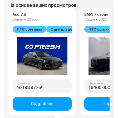
На основе ваших просмотров
Audi A8
BMW 7 серия
Седан • 2025
Седан • 2025
ПТС оригинал
Один владелец
ПТС оригинал
Цена авто
Цена авто
10 198 977 ₽
16 100 000 ₽
Подробнее
Подроб