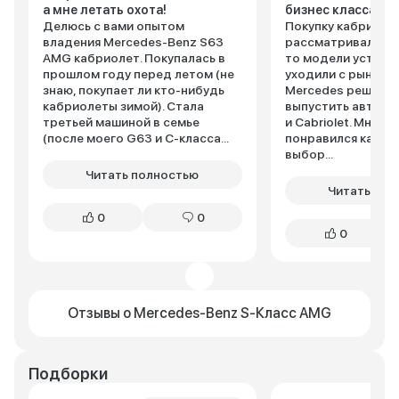
а мне летать охота!
бизнес класса!
Делюсь с вами опытом
Покупку кабриоле
владения Mercedes-Benz S63
рассматривал давн
AMG кабриолет. Покупалась в
то модели устарев
прошлом году перед летом (не
уходили с рынка. А
знаю, покупает ли кто-нибудь
Mercedes решил 
кабриолеты зимой). Стала
выпустить авто S-
третьей машиной в семье
и Cabriolet. Мне б
(после моего G63 и C-класса...
понравился кабриоле
выбор...
Читать полностью
Читать пол
0
0
0
Отзывы о Mercedes-Benz S-Класс AMG
Подборки