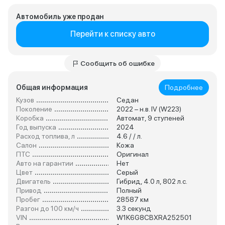
Автомобиль уже продан
Перейти к списку авто
Сообщить об ошибке
Общая информация
Подробнее
Кузов
Седан
Поколение
2022 – н.в. IV (W223)
Коробка
Автомат, 9 ступеней
Год выпуска
2024
Расход топлива, л
4.6 / / л.
Салон
Кожа
ПТС
Оригинал
Авто на гарантии
Нет
Цвет
Серый
Двигатель
Гибрид, 4.0 л, 802 л.с.
Привод
Полный
Пробег
28587 км
Разгон до 100 км/ч
3.3 секунд
VIN
W1K6G8CBXRA252501