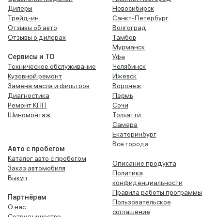
Дилеры
Новосибирск
Трейд-ин
Санкт-Петербург
Отзывы об авто
Волгоград
Отзывы о дилерах
Тамбов
Мурманск
Сервисы и ТО
Уфа
Техническое обслуживание
Челябинск
Кузовной ремонт
Ижевск
Замена масла и фильтров
Воронеж
Диагностика
Пермь
Ремонт КПП
Сочи
Шиномонтаж
Тольятти
Самара
Екатеринбург
Все города
Авто с пробегом
Каталог авто с пробегом
Описание продукта
Заказ автомобиля
Политика
Выкуп
конфиденциальности
Правила работы программы
Партнёрам
Пользовательское
О нас
соглашение
Сотрудничество