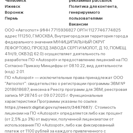
Челябинск
рекламных рассылок
Ижевск
Политика для контента,
Воронеж
генерируемого
Пермь
пользователями
Вакансии
ООО «Автоспот» (ИНН 7715936827 ОРГН 1127746774825
адрес 111250, Г.МОСКВА, Внутригородская территория города
федерального значения МУНИЦИПАЛЬНЫЙ ОКРУГ
ЛЕФОРТОВО, ПРОЕЗД ЗАВОДА СЕРП И МОЛОТ, Д. 10, ПОМЕЩ.
41Н/9, ОКВЭД 62.0) осуществляет деятельность по
разработке ПО «Autospot» и предоставлению лицензий на ПО.
Согласно Приказу Минцифры от 08.10.22, вид деятельности
(код): 2.01.
ПО «Autospot» — исключительные права принадлежат ООО
"Автоспот": свидетельство о регистрации программы ЭВМ №
2018618687, внесена в Реестр программ для ЭВМ, реестровая
запись № 28745 от 09.07.2025 г. Функциональные
характеристики Программы указаны по ссылке:
https://reestr.digital.gov.ru/reestr/3467687/
. Стоимость
лицензии на ПО «Autospot» определяется либо как процент
(от 2,5% до 3%) от выручки, полученной лицензиатом от
использования ПО «Autospot», либо как фиксированный
платеж от 1100 рублей за каждого привлеченного с