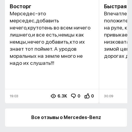
Восторг
Быстрая и
Мерседес-это
Впечатлени
мерседес,добавить
положитель
нечего,крутотень во всем ничего
на руле, к
лишнего,и все есть,немцы как
привыкаешь
немцы,нечего добавить,кто их
низковата,
знает тот поймет. А уродов
зимой цепл
моральных на земле много не
дорогах д
надо их слушать!!!
6.3K
0
0
19.03
30.09
Все отзывы о Mercedes-Benz