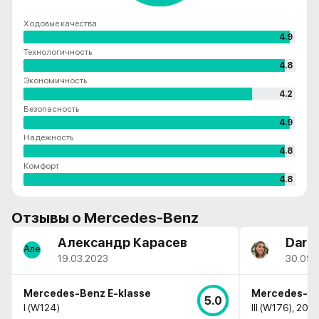
Ходовые качества
4.9
Технологичность
4.8
Экономичность
4.2
Безопасность
4.9
Надежность
4.8
Комфорт
4.8
Отзывы о
Mercedes-Benz
Александр Карасев
Daria
19.03.2023
30.09.
Mercedes-Benz E-klasse
Mercedes-Be
5.0
I (W124)
III (W176), 201