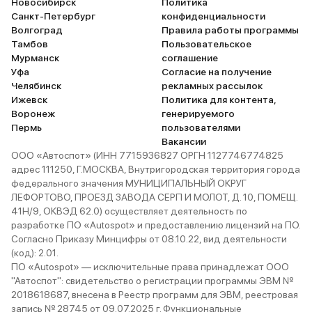
Новосибирск
Политика
Санкт-Петербург
конфиденциальности
Волгоград
Правила работы программы
Тамбов
Пользовательское
Мурманск
соглашение
Уфа
Согласие на получение
Челябинск
рекламных рассылок
Ижевск
Политика для контента,
Воронеж
генерируемого
Пермь
пользователями
Вакансии
ООО «Автоспот» (ИНН 7715936827 ОРГН 1127746774825
адрес 111250, Г.МОСКВА, Внутригородская территория города
федерального значения МУНИЦИПАЛЬНЫЙ ОКРУГ
ЛЕФОРТОВО, ПРОЕЗД ЗАВОДА СЕРП И МОЛОТ, Д. 10, ПОМЕЩ.
41Н/9, ОКВЭД 62.0) осуществляет деятельность по
разработке ПО «Autospot» и предоставлению лицензий на ПО.
Согласно Приказу Минцифры от 08.10.22, вид деятельности
(код): 2.01.
ПО «Autospot» — исключительные права принадлежат ООО
"Автоспот": свидетельство о регистрации программы ЭВМ №
2018618687, внесена в Реестр программ для ЭВМ, реестровая
запись № 28745 от 09.07.2025 г. Функциональные