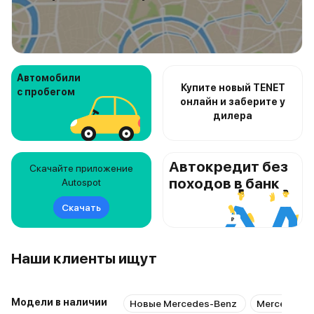
Автомобили
Купите новый TENET
с пробегом
онлайн и заберите у
дилера
Автокредит без
Скачайте приложение
походов в банк
Autospot
Скачать
Наши клиенты ищут
Модели в наличии
Новые Mercedes-Benz
Mercedes-B