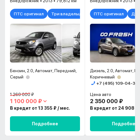
Внедорожник • 2013 • 79,812 км
Внедорожник • 2013 • 8
ПТС оригинал
Три владельца
ПТС оригинал
Два
Бензин, 2.0, Автомат, Передний,
Дизель, 2.0, Автомат, П
Серый
Коричневый
+7 (495) 109-04-39
1 260 000 ₽
Цена авто
1 100 000 ₽
2 350 000 ₽
В кредит от 13 355 ₽ / мес.
В кредит от 24 908 ₽ 
Подробнее
Подробнее