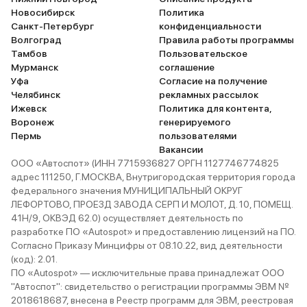
Новосибирск
Политика
Санкт-Петербург
конфиденциальности
Волгоград
Правила работы программы
Тамбов
Пользовательское
Мурманск
соглашение
Уфа
Согласие на получение
Челябинск
рекламных рассылок
Ижевск
Политика для контента,
Воронеж
генерируемого
Пермь
пользователями
Вакансии
ООО «Автоспот» (ИНН 7715936827 ОРГН 1127746774825
адрес 111250, Г.МОСКВА, Внутригородская территория города
федерального значения МУНИЦИПАЛЬНЫЙ ОКРУГ
ЛЕФОРТОВО, ПРОЕЗД ЗАВОДА СЕРП И МОЛОТ, Д. 10, ПОМЕЩ.
41Н/9, ОКВЭД 62.0) осуществляет деятельность по
разработке ПО «Autospot» и предоставлению лицензий на ПО.
Согласно Приказу Минцифры от 08.10.22, вид деятельности
(код): 2.01.
ПО «Autospot» — исключительные права принадлежат ООО
"Автоспот": свидетельство о регистрации программы ЭВМ №
2018618687, внесена в Реестр программ для ЭВМ, реестровая