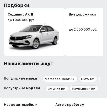
Подборки
Седаны с АКПП
Внедорожники
до 1 000 000 руб.
до 2 500 000 руб.
Наши клиенты ищут
Популярные марки
Mercedes-Benz БУ
BMW БУ
Aud
Популярные модели
BMW X5 БУ
Haval Jolion БУ
BM
Новые автомобили
Авто с пробегом