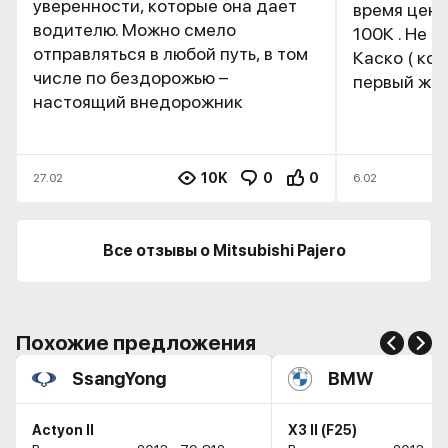
уверенности, которые она дает
время цене 
водителю. Можно смело
100К . Не в
отправляться в любой путь, в том
Каско ( ко
числе по бездорожью –
первый же г
настоящий внедорожник
10K
0
0
27.02
6.02
Все отзывы о Mitsubishi Pajero
Похожие предложения
SsangYong
BMW
Actyon II
X3 II (F25)