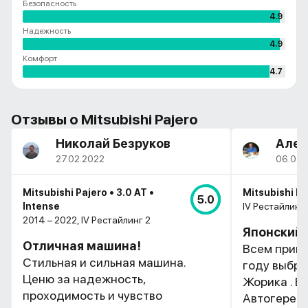
Безопасность
4.9
Надежность
4.9
Комфорт
4.7
Отзывы о Mitsubishi Pajero
Николай Безруков
Алек
27.02.2022
06.02.
Mitsubishi Pajero • 3.0 AT •
Mitsubishi Pa
5.0
Intense
IV Рестайлинг 
2014 – 2022, IV Рестайлинг 2
Японский 
Отличная машина!
Всем приве
Стильная и сильная машина.
году выбра
Ценю за надежность,
Жорика . Б
проходимость и чувство
Автогеремс