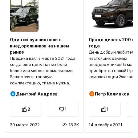
Один из лучших новых
Прадо дизель 200 л.с
внедорожников на нашем
года
рынке
День добрый любителя
Прадика взял в марте 2021 года,
настоящих рамных
когда ещё цены на них были
внедорожников! В мае 
более или менее нормальными.
приобретен новый Прад
Решил взять топовую
комплектации Элеганс 
комплектацию, тк мне нужна
были Прадо 120 бензин 4
была регулируемая пневмо-
2008 года и ТЛК 200 ди
Дмитрий Андреев
Петр Колмаков
подвеска (она ставилась только
л.с. 2011 года). Надо сра
на эту комплектацию). Это важно
отметить, что все внед
было для меня поскольку я частый
которыми владел и влад
2
1
1
пользователь скоростных трасс в
используются как
Питер и на юг, а также люблю
экспедиционные автом
30 марта 2022
13.3K
14 декабря 2021
бездорожье. Кстати, настройки
поездки на Байкал, в Бу
подвески (комфорт, спорт,
Томскую область, в Туву