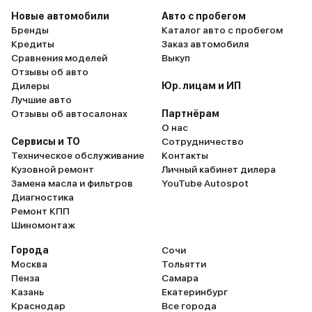
дизеля на прадиках не
Увеличение мощности с
Новые автомобили
Авто с пробегом
дотягивали до этого. Что ещё
200 л.с. и по моменту с
Бренды
Каталог авто с пробегом
мне понравилось - сиденья с
500 Нм дает о себе зна
Кредиты
Заказ автомобиля
вентиляцией (вентиляция
обгонах свыше 110 км/ч
Сравнения моделей
Выкуп
реальная, она прямо чувствуется,
довольно неплохо разг
Отзывы об авто
там стоит вентилятор, на
(конечно, по сравнению 
Дилеры
Юр. лицам и ИП
максимальной мощности его
чипованным ТЛК 200 не
Лучшие авто
даже немного слышно)
резво). Зато трассовый ра
Отзывы об автосалонах
Партнёрам
работают, они реально
новом Прадо при скорос
О нас
охлаждают. На предыдущем
120 км/час : летом 8,2-8,5
Сервисы и ТО
Сотрудничество
авто, Киа Соренто Прайм,
л/100км, зимой 9,0-9,5 
Техническое обслуживание
Контакты
вентиляция почти не работала,
(для сравнения-Прадо 
Кузовной ремонт
Личный кабинет дилера
одно слово. Конечно же,
бензиновый расходовал
Замена масла и фильтров
YouTube Autospot
преемственность поколений.
л/100км, а ТЛК 200 дизель
Диагностика
Новый Прадо - это всё такая же
14л/100км). Почему 110-
Ремонт КПП
добрая и надёжная Тойота. За
час, так с каждым годо
Шиномонтаж
год я проехал 65000 км и ничего
больше и больше камер 
не менял, кроме расходников.
треногами на дорогах, 
Города
Сочи
Кстати, ещё из особенностей, не
для драйва с дрифтом 
Москва
Тольятти
знаю как, но японцы улучшили
авто. За городской расх
Пенза
Самара
аэродинамику, почти нет свиста
скажу-нет статистики у
Казань
Екатеринбург
от зеркал и от колёс на скорости,
Подозреваю-раза в 1,5 
Краснодар
Все города