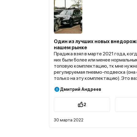
Один из лучших новых внедорож
нашем рынке
Прадика взял в марте 2021 года, ког
них были более или менее нормальным
топовую комплектацию, тк мне нужн
регулируемая пневмо-подвеска (она 
только на эту комплектацию). Это в
меня поскольку я частый пользовате
Дмитрий Андреев
трасс в Питер и на юг, а также любл
Кстати, настройки подвески (комфорт
спорт+ и тд) действительно работаю
2
комфорте почти не чувствуются неро
лежачие тоже легко проглатываются
30 марта 2022
"мягкая" и валкая. При выборе спорт
становится как бы более сбитым, поч
но сразу появляется жесткость в под