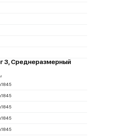
инг 3, Среднеразмерный
м
x1845
x1845
x1845
x1845
x1845