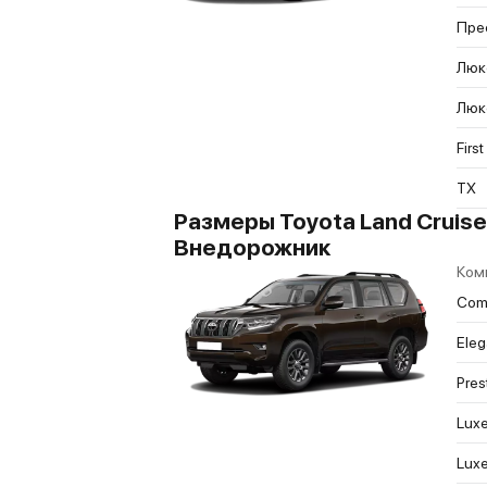
Пре
Люк
Люк
First
TX
Размеры Toyota Land Cruise
Внедорожник
Ком
Comf
Ele
Pres
Luxe
Luxe