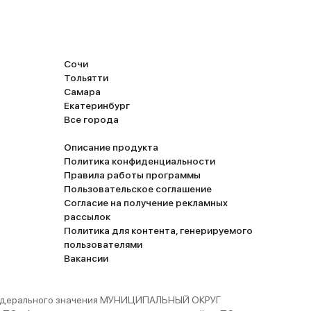
.руб
еют
ь
Сочи
в новом
Тольятти
бще
Самара
и
Екатеринбург
иков были
Все города
 15 тыс.км.
расходники
Описание продукта
ливом,
Политика конфиденциальности
й
Правила работы программы
Пользовательское соглашение
цев кстати
Согласие на получение рекламных
заводе по
рассылок
для
Политика для контента, генерируемого
ватель
пользователями
ля,
Вакансии
в сидений,
ключить
 федерального значения МУНИЦИПАЛЬНЫЙ ОКРУГ
тифриз до