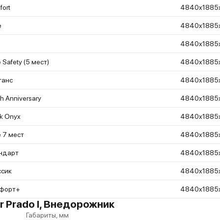
ort
4840x1885
e
4840x1885
4840x1885
 Safety (5 мест)
4840x1885
ганс
4840x1885
h Anniversary
4840x1885
k Onyx
4840x1885
 7 мест
4840x1885
ндарт
4840x1885
ссик
4840x1885
форт+
4840x1885
r Prado I, Внедорожник
Габариты, мм