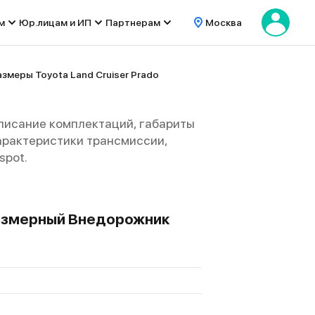
м
Юр.лицам и ИП
Партнерам
Москва
азмеры Toyota Land Cruiser Prado
описание комплектаций, габариты
 характеристики трансмиссии,
spot.
неразмерный Внедорожник