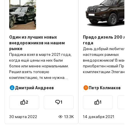
Один из лучших новых
Прадо дизель 200 л.с
внедорожников на нашем
года
рынке
День добрый любителя
Прадика взял в марте 2021 года,
настоящих рамных
когда ещё цены на них были
внедорожников! В мае 
более или менее нормальными.
приобретен новый Прад
Решил взять топовую
комплектации Элеганс 
комплектацию, тк мне нужна
были Прадо 120 бензин 4
была регулируемая пневмо-
2008 года и ТЛК 200 ди
Дмитрий Андреев
Петр Колмаков
подвеска (она ставилась только
л.с. 2011 года). Надо сра
на эту комплектацию). Это важно
отметить, что все внед
было для меня поскольку я частый
которыми владел и влад
2
1
1
пользователь скоростных трасс в
используются как
Питер и на юг, а также люблю
экспедиционные автом
30 марта 2022
13.3K
14 декабря 2021
бездорожье. Кстати, настройки
поездки на Байкал, в Бу
подвески (комфорт, спорт,
Томскую область, в Туву