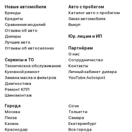
дизеля на прадиках не
Увеличение мощности с
Новые автомобили
Авто с пробегом
дотягивали до этого. Что ещё
200 л.с. и по моменту с
Бренды
Каталог авто с пробегом
мне понравилось - сиденья с
500 Нм дает о себе зна
Кредиты
Заказ автомобиля
вентиляцией (вентиляция
обгонах свыше 110 км/ч
Сравнения моделей
Выкуп
реальная, она прямо чувствуется,
довольно неплохо разг
Отзывы об авто
там стоит вентилятор, на
(конечно, по сравнению 
Дилеры
Юр. лицам и ИП
максимальной мощности его
чипованным ТЛК 200 не
Лучшие авто
даже немного слышно)
резво). Зато трассовый ра
Отзывы об автосалонах
Партнёрам
работают, они реально
новом Прадо при скорос
О нас
охлаждают. На предыдущем
120 км/час : летом 8,2-8,5
Сервисы и ТО
Сотрудничество
авто, Киа Соренто Прайм,
л/100км, зимой 9,0-9,5 
Техническое обслуживание
Контакты
вентиляция почти не работала,
(для сравнения-Прадо 
Кузовной ремонт
Личный кабинет дилера
одно слово. Конечно же,
бензиновый расходовал
Замена масла и фильтров
YouTube Autospot
преемственность поколений.
л/100км, а ТЛК 200 дизель
Диагностика
Новый Прадо - это всё такая же
14л/100км). Почему 110-
Ремонт КПП
добрая и надёжная Тойота. За
час, так с каждым годо
Шиномонтаж
год я проехал 65000 км и ничего
больше и больше камер 
не менял, кроме расходников.
треногами на дорогах, 
Города
Сочи
Кстати, ещё из особенностей, не
для драйва с дрифтом 
Москва
Тольятти
знаю как, но японцы улучшили
авто. За городской расх
Пенза
Самара
аэродинамику, почти нет свиста
скажу-нет статистики у
Казань
Екатеринбург
от зеркал и от колёс на скорости,
Подозреваю-раза в 1,5 
Краснодар
Все города