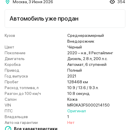
Москва, 3 Июня 2026
354
Автомобиль уже продан
Кузов
Среднеразмерный
Внедорожник
Цвет
Чёрный
Поколение
2020 – н.в., II Рестайлинг
Двигатель
Дизель, 2.8 л, 200 л.с.
Коробка
Автомат, 6 ступеней
Привод
Полный
Год выпуска
2021
Пробег
128468 км
Расход топлива, л
10.9 / 13.6 / 9.3 л.
Разгон до 100 км/ч
10.8 секунд
Салон
Кожа
VIN
MR0KA3FS000214150
ПТС
Оригинал
Владельцев
1
Авто на гарантии
Нет
Все характеристики