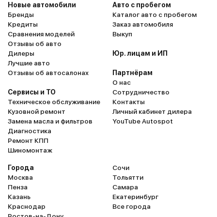
Новые автомобили
Авто с пробегом
Бренды
Каталог авто с пробегом
Кредиты
Заказ автомобиля
Сравнения моделей
Выкуп
Отзывы об авто
Дилеры
Юр. лицам и ИП
Лучшие авто
Отзывы об автосалонах
Партнёрам
О нас
Сервисы и ТО
Сотрудничество
Техническое обслуживание
Контакты
Кузовной ремонт
Личный кабинет дилера
Замена масла и фильтров
YouTube Autospot
Диагностика
Ремонт КПП
Шиномонтаж
Города
Сочи
Москва
Тольятти
Пенза
Самара
Казань
Екатеринбург
Краснодар
Все города
Ростов-на-Дону