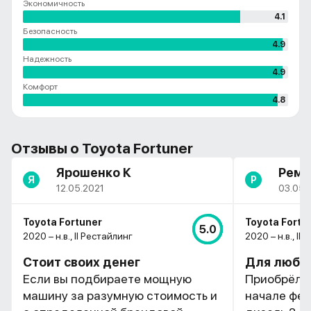
Экономичность
4.1
Безопасность
4.9
Надежность
4.9
Комфорт
4.8
Отзывы о Toyota Fortuner
Ярошенко К
Ремз
Я
Р
12.05.2021
03.05.
Toyota Fortuner
Toyota Fortu
5.0
2020 – н.в., II Рестайлинг
2020 – н.в., II
Стоит своих денег
Для любы
Если вы подбираете мощную
Приобрёл T
машину за разумную стоимость и
начале фев