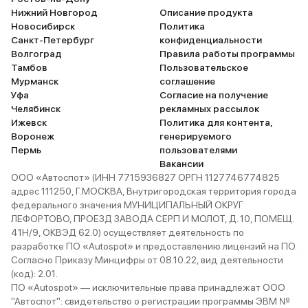
Нижний Новгород
Описание продукта
Новосибирск
Политика
Санкт-Петербург
конфиденциальности
Волгоград
Правила работы программы
Тамбов
Пользовательское
Мурманск
соглашение
Уфа
Согласие на получение
Челябинск
рекламных рассылок
Ижевск
Политика для контента,
Воронеж
генерируемого
Пермь
пользователями
Вакансии
ООО «Автоспот» (ИНН 7715936827 ОРГН 1127746774825
адрес 111250, Г.МОСКВА, Внутригородская территория города
федерального значения МУНИЦИПАЛЬНЫЙ ОКРУГ
ЛЕФОРТОВО, ПРОЕЗД ЗАВОДА СЕРП И МОЛОТ, Д. 10, ПОМЕЩ.
41Н/9, ОКВЭД 62.0) осуществляет деятельность по
разработке ПО «Autospot» и предоставлению лицензий на ПО.
Согласно Приказу Минцифры от 08.10.22, вид деятельности
(код): 2.01.
ПО «Autospot» — исключительные права принадлежат ООО
"Автоспот": свидетельство о регистрации программы ЭВМ №