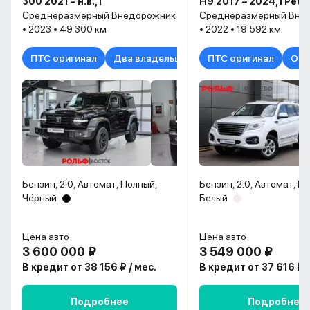
300 2021 – н.в., I
H9 2017 – 2024, I Рес
Среднеразмерный Внедорожник
Среднеразмерный Вне
• 2023 • 49 300 км
• 2022 • 19 592 км
ПТС оригинал
Два владельца
ПТС оригинал
Оди
Бензин, 2.0, Автомат, Полный,
Бензин, 2.0, Автомат, П
Чёрный
Белый
Цена авто
Цена авто
3 600 000 ₽
3 549 000 ₽
В кредит от 38 156 ₽ / мес.
В кредит от 37 616 ₽ /
Подробнее
Подробнее