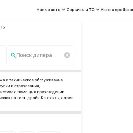
Новые авто
Сервисы и ТО
Авто с пробего
XT5
Поиск дилера
По запросу «» ничего не
найдено.
жа и техническое обслуживание
упки и страхования,
ристиках, помощь в прохождении
ллак на тест-драйв. Контакты, адрес