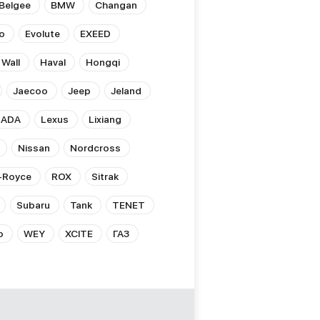
Belgee
BMW
Changan
o
Evolute
EXEED
 Wall
Haval
Hongqi
Jaecoo
Jeep
Jeland
LADA
Lexus
Lixiang
Nissan
Nordcross
s-Royce
ROX
Sitrak
Subaru
Tank
TENET
o
WEY
XCITE
ГАЗ