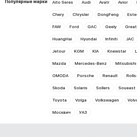
Популярные марки
Aito Seres
Audi
Avatr
Avior
Chery
Chrysler
DongFeng
Este
FAW
Ford
GAC
Geely
Great
HuangHai
Hyundai
Infiniti
JAC
Jetour
KGM
KIA
Knewstar
Mazda
Mercedes-Benz
Mitsubishi
OMODA
Porsche
Renault
Roll
Skoda
Solaris
Sollers
Soueast
Toyota
Volga
Volkswagen
Volv
Москвич
УАЗ