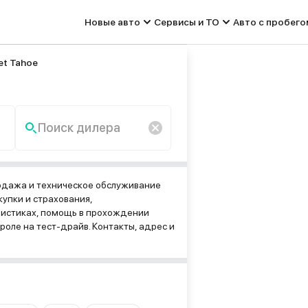
Новые авто
Сервисы и ТО
Авто с пробего
et Tahoe
Поиск дилера
По запросу «» ничего не
найдено.
одажа и техническое обслуживание
упки и страхования,
ристиках, помощь в прохождении
оле на тест-драйв. Контакты, адрес и