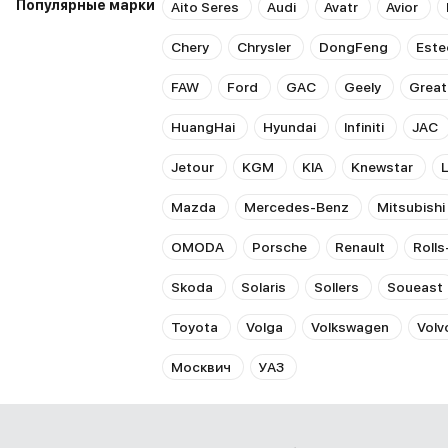
Популярные марки
Aito Seres
Audi
Avatr
Avior
Chery
Chrysler
DongFeng
Este
FAW
Ford
GAC
Geely
Great
HuangHai
Hyundai
Infiniti
JAC
Jetour
KGM
KIA
Knewstar
Mazda
Mercedes-Benz
Mitsubishi
OMODA
Porsche
Renault
Roll
Skoda
Solaris
Sollers
Soueast
Toyota
Volga
Volkswagen
Volv
Москвич
УАЗ