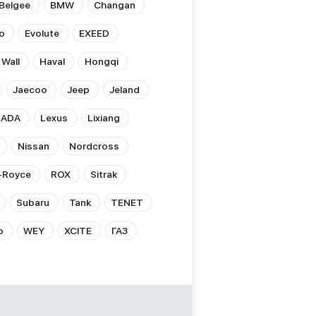
Belgee
BMW
Changan
o
Evolute
EXEED
 Wall
Haval
Hongqi
Jaecoo
Jeep
Jeland
LADA
Lexus
Lixiang
Nissan
Nordcross
s-Royce
ROX
Sitrak
Subaru
Tank
TENET
o
WEY
XCITE
ГАЗ