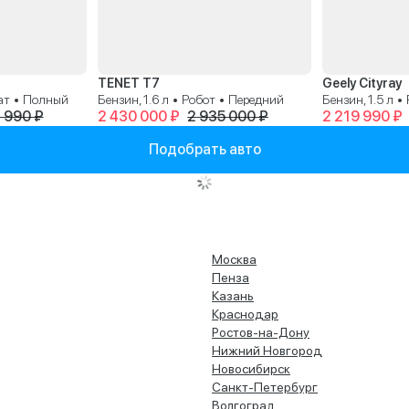
TENET T7
Geely Cityray
мат • Полный
Бензин, 1.6 л • Робот • Передний
Бензин, 1.5 л 
 990 ₽
2 430 000 ₽
2 935 000 ₽
2 219 990 ₽
Подобрать авто
Москва
Пенза
Казань
Краснодар
Ростов-на-Дону
Нижний Новгород
Новосибирск
Санкт-Петербург
Волгоград