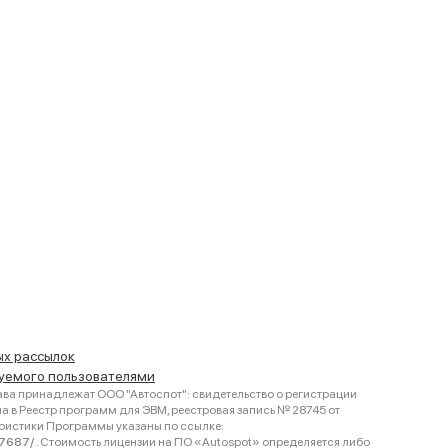
ых рассылок
руемого пользователями
ва принадлежат ООО "Автоспот": свидетельство о регистрации
 в Реестр программ для ЭВМ, реестровая запись № 28745 от
еристики Программы указаны по ссылке:
467687/
. Стоимость лицензии на ПО «Autospot» определяется либо