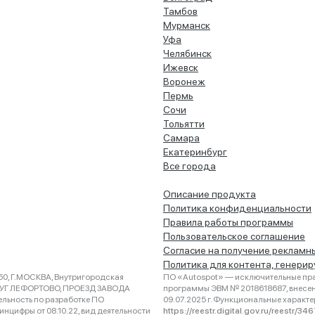
Тамбов
Мурманск
Уфа
Челябинск
Ижевск
Воронеж
Пермь
Сочи
Тольятти
Самара
Екатеринбург
Все города
Описание продукта
Политика конфиденциальности
Правила работы программы
Пользовательское соглашение
Согласие на получение рекламн
Политика для контента, генери
0, Г.МОСКВА, Внутригородская
ПО «Autospot» — исключительные пра
РУГ ЛЕФОРТОВО, ПРОЕЗД ЗАВОДА
программы ЭВМ № 2018618687, внесена
ельность по разработке ПО
09.07.2025 г. Функциональные характ
нцифры от 08.10.22, вид деятельности
https://reestr.digital.gov.ru/reestr/3