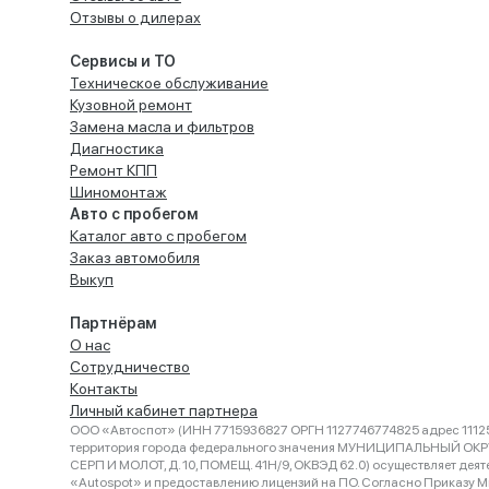
Отзывы о дилерах
Сервисы и ТО
Техническое обслуживание
Кузовной ремонт
Замена масла и фильтров
Диагностика
Ремонт КПП
Шиномонтаж
Авто с пробегом
Каталог авто с пробегом
Заказ автомобиля
Выкуп
Партнёрам
О нас
Сотрудничество
Контакты
Личный кабинет партнера
ООО «Автоспот» (ИНН 7715936827 ОРГН 1127746774825 адрес 11125
территория города федерального значения МУНИЦИПАЛЬНЫЙ ОК
СЕРП И МОЛОТ, Д. 10, ПОМЕЩ. 41Н/9, ОКВЭД 62.0) осуществляет деят
«Autospot» и предоставлению лицензий на ПО. Согласно Приказу Ми