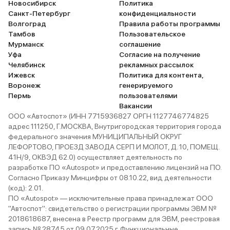
Новосибирск
Политика
Санкт-Петербург
конфиденциальности
Волгоград
Правила работы программы
Тамбов
Пользовательское
Мурманск
соглашение
Уфа
Согласие на получение
Челябинск
рекламных рассылок
Ижевск
Политика для контента,
Воронеж
генерируемого
Пермь
пользователями
Вакансии
ООО «Автоспот» (ИНН 7715936827 ОРГН 1127746774825
адрес 111250, Г.МОСКВА, Внутригородская территория города
федерального значения МУНИЦИПАЛЬНЫЙ ОКРУГ
ЛЕФОРТОВО, ПРОЕЗД ЗАВОДА СЕРП И МОЛОТ, Д. 10, ПОМЕЩ.
41Н/9, ОКВЭД 62.0) осуществляет деятельность по
разработке ПО «Autospot» и предоставлению лицензий на ПО.
Согласно Приказу Минцифры от 08.10.22, вид деятельности
(код): 2.01.
ПО «Autospot» — исключительные права принадлежат ООО
"Автоспот": свидетельство о регистрации программы ЭВМ №
2018618687, внесена в Реестр программ для ЭВМ, реестровая
запись № 28745 от 09.07.2025 г. Функциональные