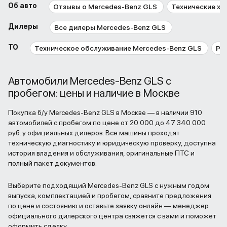
Об авто
Отзывы о Mercedes-Benz GLS
Технические ха
Дилеры
Все дилеры Mercedes-Benz GLS
ТО
Техническое обслуживание Mercedes-Benz GLS
Ре
Автомобили Mercedes-Benz GLS с
пробегом: цены и наличие в Москве
Покупка б/у Mercedes-Benz GLS в Москве — в наличии 910
автомобилей с пробегом по цене от 20 000 до 47 340 000
руб. у официальных дилеров. Все машины проходят
техническую диагностику и юридическую проверку, доступна
история владения и обслуживания, оригинальные ПТС и
полный пакет документов.
Выберите подходящий Mercedes-Benz GLS с нужным годом
выпуска, комплектацией и пробегом, сравните предложения
по цене и состоянию и оставьте заявку онлайн — менеджер
официального дилерского центра свяжется с вами и поможет
оформить сделку.