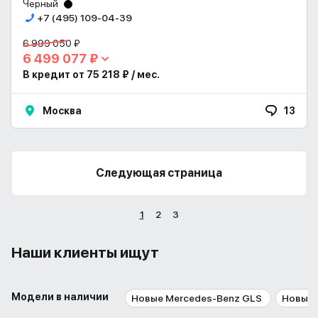
Черный
+7 (495) 109-04-39
6 999 050 ₽
6 499 077 ₽
В кредит от 75 218 ₽ / мес.
Москва
13
Следующая страница
1
2
3
Наши клиенты ищут
Модели в наличии
Новые Mercedes-Benz GLS
Новые 