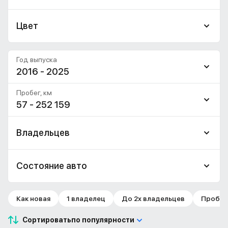
Цвет
Год выпуска
2016 - 2025
Пробег, км
57 - 252 159
Владельцев
Состояние авто
Как новая
1 владелец
До 2х владельцев
Пробег 
Сортировать
по популярности