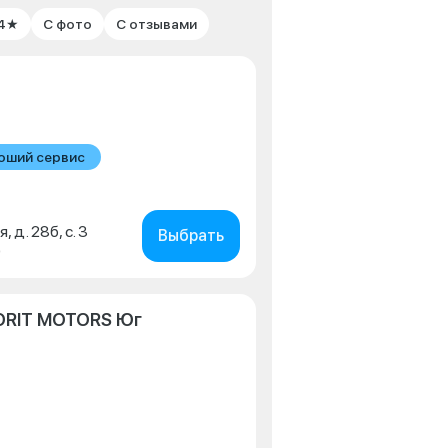
 4★
С фото
С отзывами
оший сервис
, д. 28б, с. 3
Выбрать
0
ORIT MOTORS Юг