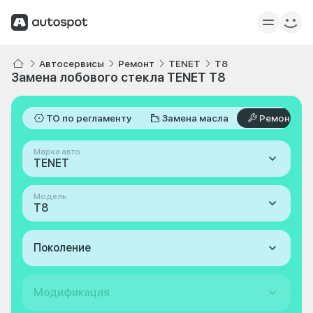
Автосервисы
Ремонт
TENET
T8
Замена лобового стекла TENET T8
ТО по регламенту
Замена масла
Ремонт
Марка авто
TENET
Модель
T8
Поколение
Модификация