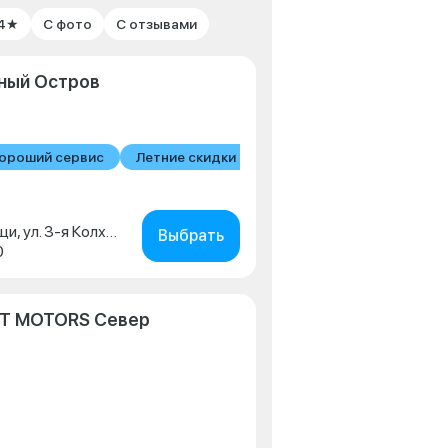
 4★
С фото
С отзывами
иный Остров
ороший сервис
Летние скидки
Московская обл., г. Мытищи, ул. 3-я Колхозная, д. 9
Выбрать
0
IT MOTORS Север