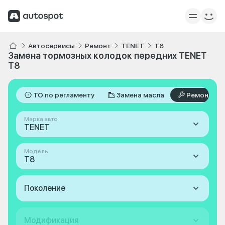
Автосервисы
Ремонт
TENET
T8
Замена тормозных колодок передних TENET
T8
ТО по регламенту
Замена масла
Ремонт
Марка авто
TENET
Модель
T8
Поколение
Модификация