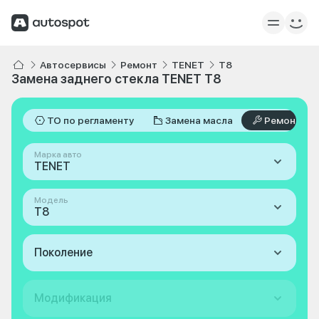
Автосервисы
Ремонт
TENET
T8
Замена заднего стекла TENET T8
ТО по регламенту
Замена масла
Ремонт
Марка авто
TENET
Модель
T8
Поколение
Модификация