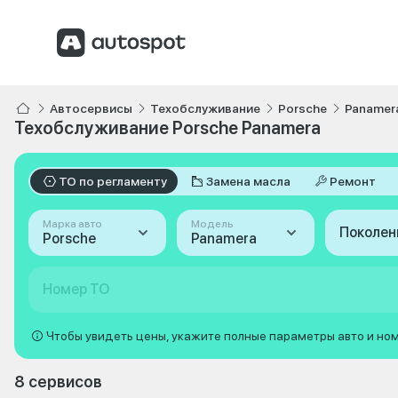
Автосервисы
Техобслуживание
Porsche
Panamer
Техобслуживание Porsche Panamera
ТО по регламенту
Замена масла
Ремонт
Марка авто
Модель
Поколен
Porsche
Panamera
Номер ТО
Чтобы увидеть цены, укажите полные параметры авто и но
8 сервисов