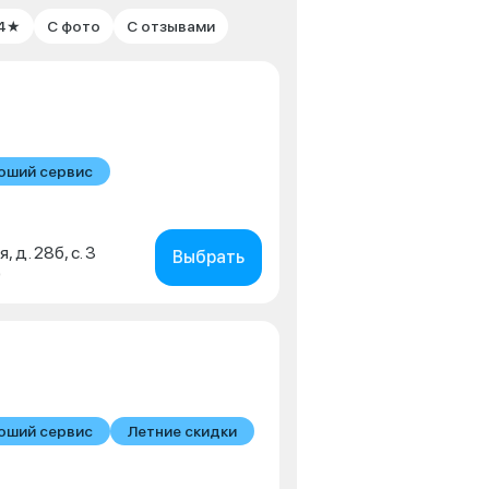
 4★
С фото
С отзывами
оший сервис
, д. 28б, с. 3
Выбрать
0
оший сервис
Летние скидки