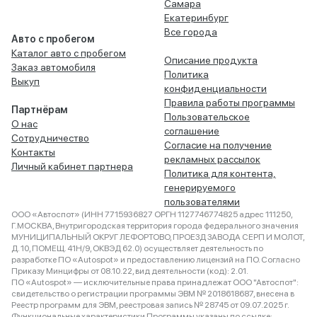
Самара
Екатеринбург
Все города
Авто с пробегом
Каталог авто с пробегом
Описание продукта
Заказ автомобиля
Политика
Выкуп
конфиденциальности
Правила работы программы
Партнёрам
Пользовательское
О нас
соглашение
Сотрудничество
Согласие на получение
Контакты
рекламных рассылок
Личный кабинет партнера
Политика для контента,
генерируемого
пользователями
ООО «Автоспот» (ИНН 7715936827 ОРГН 1127746774825 адрес 111250,
Г.МОСКВА, Внутригородская территория города федерального значения
МУНИЦИПАЛЬНЫЙ ОКРУГ ЛЕФОРТОВО, ПРОЕЗД ЗАВОДА СЕРП И МОЛОТ,
Д. 10, ПОМЕЩ. 41Н/9, ОКВЭД 62.0) осуществляет деятельность по
разработке ПО «Autospot» и предоставлению лицензий на ПО. Согласно
Приказу Минцифры от 08.10.22, вид деятельности (код): 2.01.
ПО «Autospot» — исключительные права принадлежат ООО "Автоспот":
свидетельство о регистрации программы ЭВМ № 2018618687, внесена в
Реестр программ для ЭВМ, реестровая запись № 28745 от 09.07.2025 г.
Функциональные характеристики Программы указаны по ссылке: