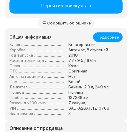
Перейти к списку авто
Сообщить об ошибке
Общая информация
Подробнее
Кузов
Внедорожник
Коробка
Автомат, 8 ступеней
Год выпуска
2018
Расход топлива, л
7.7 / 9.5 / 6.6 л.
Салон
Кожа
ПТС
Оригинал
Авто на гарантии
Нет
Цвет
Белый
Двигатель
Бензин, 2.0 л, 249 л.с.
Привод
Полный
Пробег
137339 км
Разгон до 100 км/ч
7 секунд
VIN
SADFA2BX1J1Z10768
Владельцев
3
Описание от продавца