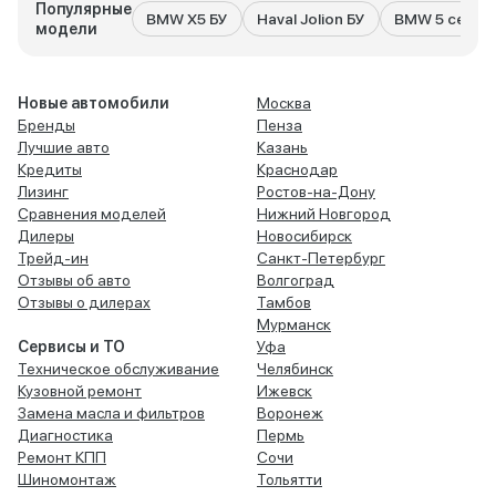
Популярные
BMW X5 БУ
Haval Jolion БУ
BMW 5 серия
модели
Новые автомобили
Москва
Бренды
Пенза
Лучшие авто
Казань
Кредиты
Краснодар
Лизинг
Ростов-на-Дону
Сравнения моделей
Нижний Новгород
Дилеры
Новосибирск
Трейд-ин
Санкт-Петербург
Отзывы об авто
Волгоград
Отзывы о дилерах
Тамбов
Мурманск
Сервисы и ТО
Уфа
Техническое обслуживание
Челябинск
Кузовной ремонт
Ижевск
Замена масла и фильтров
Воронеж
Диагностика
Пермь
Ремонт КПП
Сочи
Шиномонтаж
Тольятти