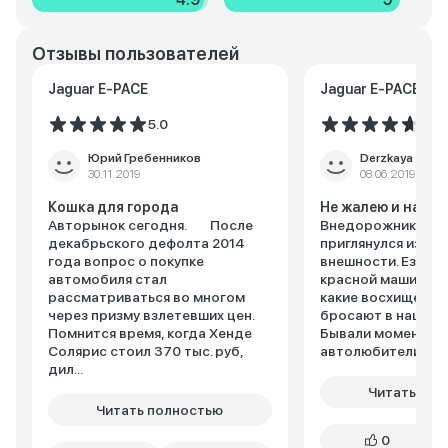
Отзывы пользователей
Jaguar E-PACE
Jaguar E-PACE
5.0
4.7
Юрий Гребенников
Derzkaya
30.11.2019
08.06.2019
Кошка для города
Не жалею и насл
Авторынок сегодня. После
Внедорожник Jagu
декабрьского дефолта 2014
приглянулся из-за
года вопрос о покупке
внешности. Езжу в
автомобиля стал
красной машине и
рассматриваться во многом
какие восхищенны
через призму взлетевших цен.
бросают в нашу ст
Помнится время, когда Хенде
Бывали моменты, 
Солярис стоил 370 тыс. руб,
автолюбители пока
дил...
Читать пол
Читать полностью
0