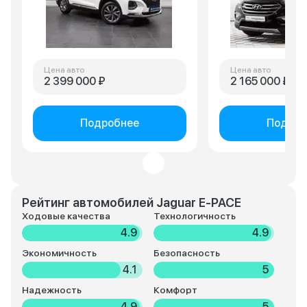
Цена авто
Цена авто
2 399 000 ₽
2 165 000 ₽
Подробнее
Подроб
Рейтинг автомобилей Jaguar E-PACE
Ходовые качества
Технологичность
4.9
4.9
Экономичность
Безопасность
4.1
5
Надежность
Комфорт
4.9
5