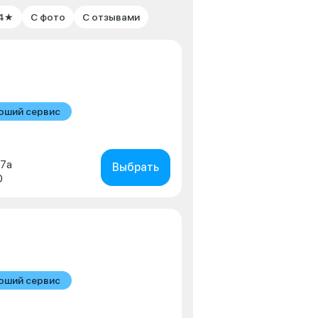
 4★
С фото
С отзывами
оший сервис
в
 7а
Выбрать
0
оший сервис