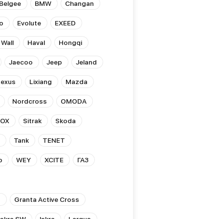
Belgee
BMW
Changan
o
Evolute
EXEED
 Wall
Haval
Hongqi
Jaecoo
Jeep
Jeland
Lexus
Lixiang
Mazda
Nordcross
OMODA
ROX
Sitrak
Skoda
Tank
TENET
o
WEY
XCITE
ГАЗ
s
Granta Active Cross