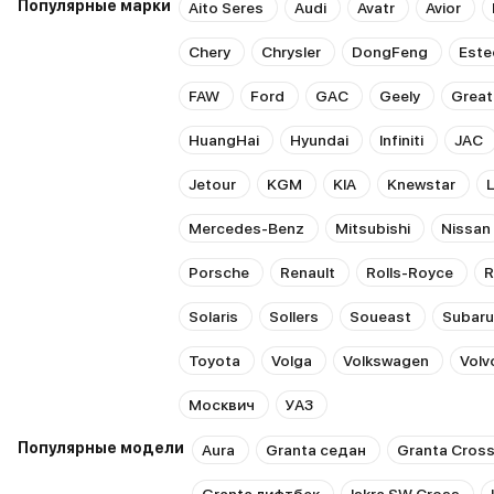
Популярные марки
Aito Seres
Audi
Avatr
Avior
Chery
Chrysler
DongFeng
Este
FAW
Ford
GAC
Geely
Great
HuangHai
Hyundai
Infiniti
JAC
Jetour
KGM
KIA
Knewstar
Mercedes-Benz
Mitsubishi
Nissan
Porsche
Renault
Rolls-Royce
Solaris
Sollers
Soueast
Subaru
Toyota
Volga
Volkswagen
Volv
Москвич
УАЗ
Популярные модели
Aura
Granta седан
Granta Cros