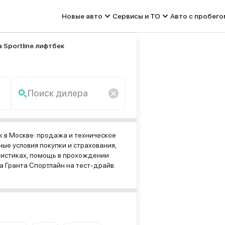
Новые авто
Сервисы и ТО
Авто с пробего
 Sportline лифтбек
Поиск дилера
По запросу «» ничего не
найдено.
к в Москве: продажа и техническое
ые условия покупки и страхования,
ристиках, помощь в прохождении
 Гранта Спортлайн на тест-драйв.