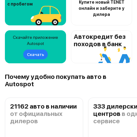
Купите новый TENET
с пробегом
онлайн и заберите у
дилера
Автокредит без
Скачайте приложение
походов в банк
Autospot
Скачать
Почему удобно покупать авто в
Autospot
21162 авто в наличии
333 дилерск
от официальных
центров
в од
дилеров
сервисе