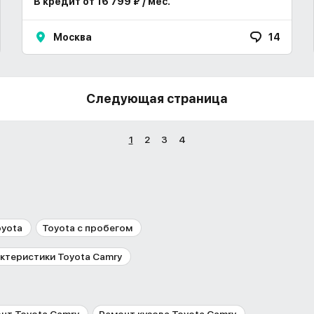
В кредит от 16 799 ₽ / мес.
Москва
14
Следующая страница
1
2
3
4
oyota
Toyota с пробегом
ктеристики Toyota Camry