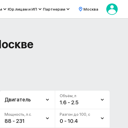
м
Юр.лицам и ИП
Партнерам
Москва
Москве
Объём, л
Двигатель
1.6 - 2.5
Мощность, л.с.
Разгон до 100, c
88 - 231
0 - 10.4