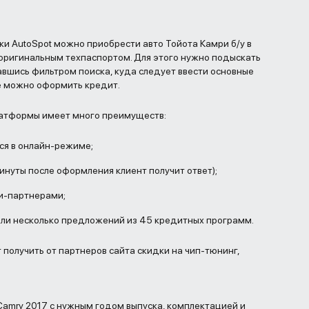
 AutoSpot можно приобрести авто Тойота Камри б/у в
 оригинальным техпаспортом. Для этого нужно подыскать
вшись фильтром поиска, куда следует ввести основные
е можно оформить кредит.
атформы имеет много преимуществ:
ся в онлайн-режиме;
инуты после оформления клиент получит ответ);
и-партнерами;
ли несколько предложений из 45 кредитных программ.
 получить от партнеров сайта скидки на чип-тюнинг,
.
amry 2017 с нужным годом выпуска, комплектацией и