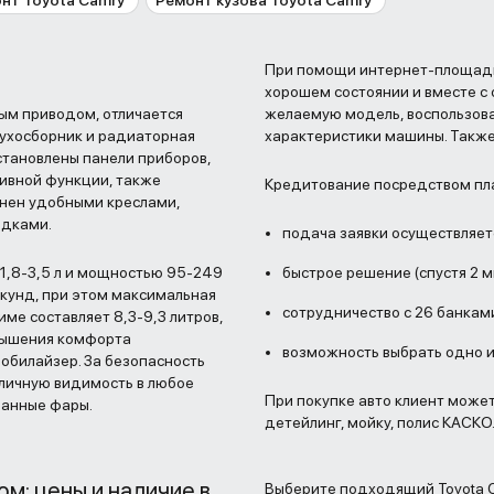
нт Toyota Camry
Ремонт кузова Toyota Camry
При помощи интернет-площадки
хорошем состоянии и вместе с
ым приводом, отличается
желаемую модель, воспользова
ухосборник и радиаторная
характеристики машины. Такж
установлены панели приборов,
ивной функции, также
Кредитование посредством пл
лнен удобными креслами,
адками.
подача заявки осуществляет
1,8-3,5 л и мощностью 95-249
быстрое решение (спустя 2 м
секунд, при этом максимальная
сотрудничество с 26 банкам
име составляет 8,3-9,3 литров,
повышения комфорта
возможность выбрать одно и
обилайзер. За безопасность
тличную видимость в любое
При покупке авто клиент может
манные фары.
детейлинг, мойку, полис КАСКО
м: цены и наличие в
Выберите подходящий Toyota C