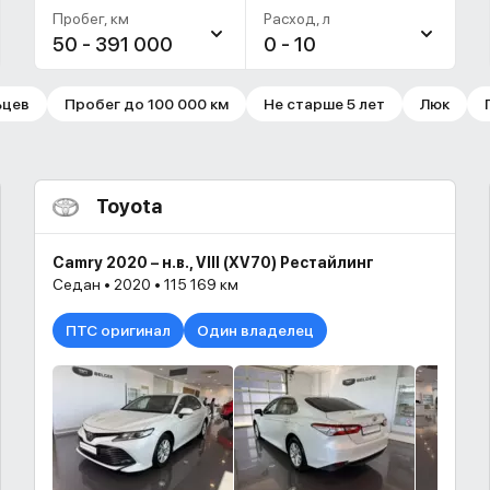
Пробег, км
Расход, л
50 - 391 000
0 - 10
ьцев
Пробег до 100 000 км
Не старше 5 лет
Люк
Toyota
Camry 2020 – н.в., VIII (XV70) Рестайлинг
Седан • 2020 • 115 169 км
ПТС оригинал
Один владелец