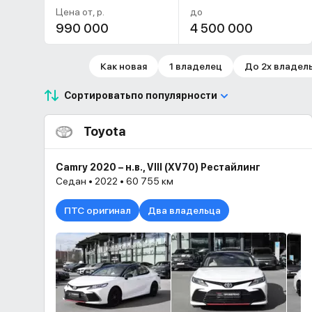
Цена от, р.
до
Как новая
1 владелец
До 2х владел
Сортировать
по популярности
Toyota
Camry 2020 – н.в., VIII (XV70) Рестайлинг
Седан • 2022 • 60 755 км
ПТС оригинал
Два владельца