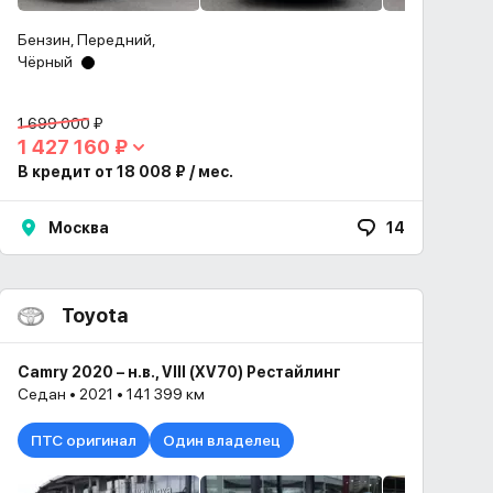
Бензин, Передний,
Чёрный
1 699 000 ₽
1 427 160 ₽
В кредит от 18 008 ₽ / мес.
Москва
14
Toyota
Camry 2020 – н.в., VIII (XV70) Рестайлинг
Седан • 2021 • 141 399 км
ПТС оригинал
Один владелец