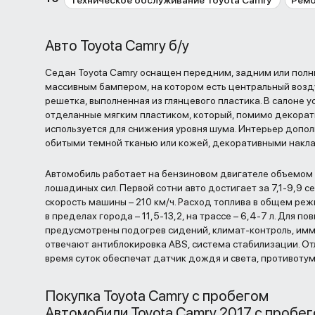
Техническое обслуживание Toyota Camry
Ремо
Авто Toyota Camry б/у
Седан Toyota Camry оснащен передним, задним или полн
массивным бампером, на котором есть центральный возд
решетка, выполненная из глянцевого пластика. В салоне 
отделанные мягким пластиком, который, помимо декорат
используется для снижения уровня шума. Интерьер допо
обитыми темной тканью или кожей, декоративными накл
Автомобиль работает на бензиновом двигателе объемом 
лошадиных сил. Первой сотни авто достигает за 7,1-9,9 
скорость машины – 210 км/ч. Расход топлива в общем реж
в пределах города – 11,5-13,2, на трассе – 6,4-7 л. Для 
предусмотрены подогрев сидений, климат-контроль, имм
отвечают антиблокировка ABS, система стабилизации. О
время суток обеспечат датчик дождя и света, противоту
Покупка Toyota Camry с пробегом
Автомобили Toyota Camry 2017 с пробего