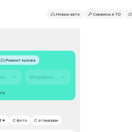
Новые авто
Сервисы и ТО
Ремонт кузова
ие
Модификация
угу
 4★
С фото
С отзывами