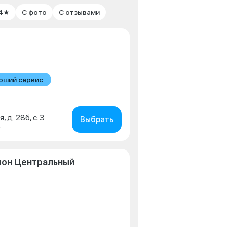
 4★
С фото
С отзывами
оший сервис
, д. 28б, с. 3
Выбрать
0
лон Центральный