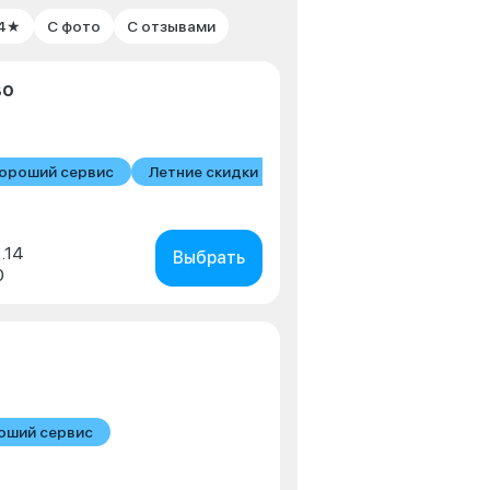
 4★
С фото
С отзывами
во
ороший сервис
Летние скидки
д.14
Выбрать
0
оший сервис
в