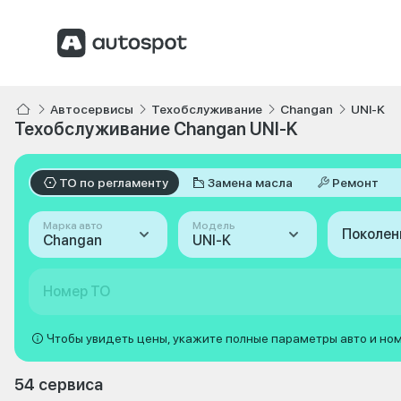
Автосервисы
Техобслуживание
Changan
UNI-K
Техобслуживание Changan UNI-K
ТО по регламенту
Замена масла
Ремонт
Марка авто
Модель
Поколен
Changan
UNI-K
Номер ТО
Чтобы увидеть цены, укажите полные параметры авто и но
54 сервиса