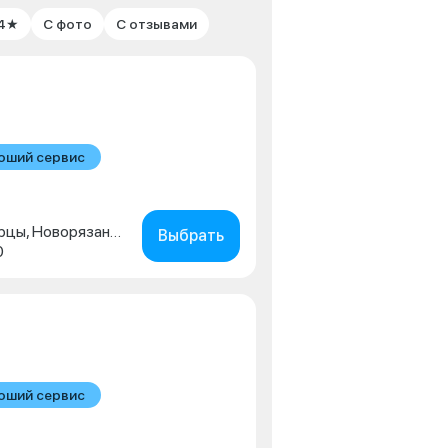
 4★
С фото
С отзывами
оший сервис
Московская обл., г. Люберцы, Новорязанское шоссе, д. 1г
Выбрать
0
оший сервис