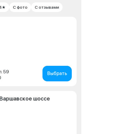
 4★
С фото
С отзывами
л. 59
Выбрать
0
 Варшавское шоссе