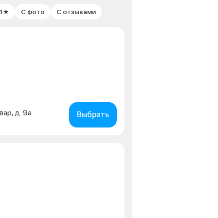
 4★
С фото
С отзывами
вар, д. 9а
Выбрать