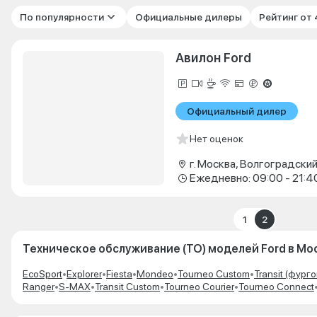
По популярности
Официальные дилеры
Рейтинг от
Авилон Ford
Официальный дилер
Нет оценок
Ежедневно: 09:00 - 21:4
1
2
Техническое обслуживание (ТО) моделей Ford в Мо
EcoSport
•
Explorer
•
Fiesta
•
Mondeo
•
Tourneo Custom
•
Transit (фурго
Ranger
•
S-MAX
•
Transit Custom
•
Tourneo Courier
•
Tourneo Connect