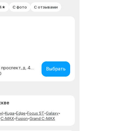
 4★
С фото
С отзывами
г. Москва, Волгоградский проспект, д. 43, корп. 1
Выбрать
0
скве
н)
•
Kuga
•
Edge
•
Focus ST
•
Galaxy
•
•
C-MAX
•
Fusion
•
Grand C-MAX