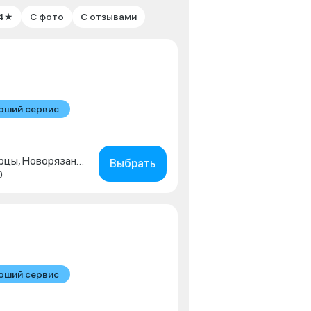
 4★
С фото
С отзывами
оший сервис
Московская обл., г. Люберцы, Новорязанское шоссе, д. 1г
Выбрать
0
оший сервис