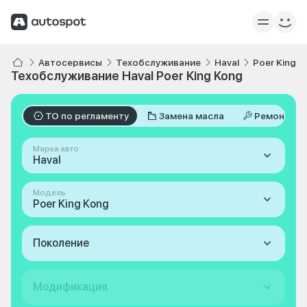
Автосервисы
Техобслуживание
Haval
Poer King 
Техобслуживание Haval Poer King Kong
ТО по регламенту
Замена масла
Ремонт
Марка авто
Haval
Модель
Poer King Kong
Поколение
Модификация