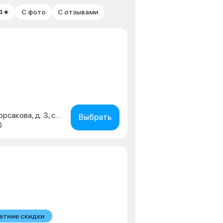
 4★
С фото
С отзывами
г. Москва, ул. Римского-Корсакова, д. 3, стр. 1
Выбрать
0
етние скидки