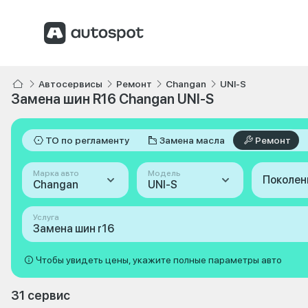
Автосервисы
Ремонт
Changan
UNI-S
Замена шин R16 Changan UNI-S
ТО по регламенту
Замена масла
Ремонт
Марка авто
Модель
Поколен
Changan
UNI-S
Услуга
Замена шин r16
Чтобы увидеть цены, укажите полные параметры авто
31 сервис