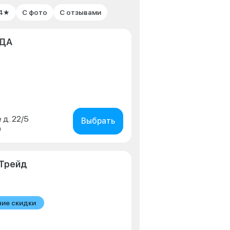
 4★
С фото
С отзывами
АДА
д. 22/5
Выбрать
0
оТрейд
ние скидки