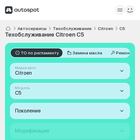
Автосервисы
Техобслуживание
Citroen
C5
Техобслуживание Citroen C5
ТО по регламенту
Замена масла
Ремонт
Марка авто
Citroen
Модель
C5
Поколение
Модификация