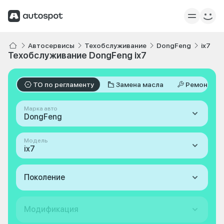
Автосервисы
Техобслуживание
DongFeng
ix7
Техобслуживание DongFeng ix7
ТО по регламенту
Замена масла
Ремонт
Марка авто
DongFeng
Модель
ix7
Поколение
Модификация