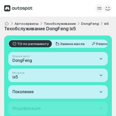
Автосервисы
Техобслуживание
DongFeng
ix5
Техобслуживание DongFeng ix5
ТО по регламенту
Замена масла
Ремонт
Марка авто
DongFeng
Модель
ix5
Поколение
Модификация