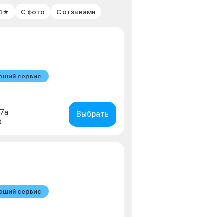
 4★
С фото
С отзывами
оший сервис
в
 7а
Выбрать
0
оший сервис