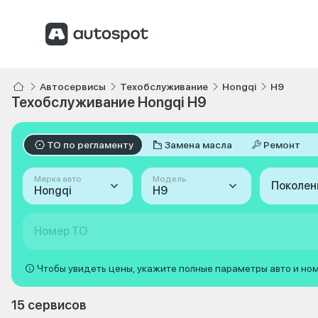
Автосервисы
Техобслуживание
Hongqi
H9
Техобслуживание Hongqi H9
ТО по регламенту
Замена масла
Ремонт
Марка авто
Модель
Поколен
Hongqi
H9
Номер ТО
Чтобы увидеть цены, укажите полные параметры авто и но
15 сервисов